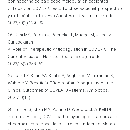
con heparina de bajo peso molecular en pacientes
críticos con COVID-19: estudio observacional, prospectivo
y multicéntrico. Rev Esp Anestesiol Reanim. marzo de
2023;70(3):129–39.
26. Rahi MS, Parekh J, Pednekar P, Mudgal M, Jindal V,
Gunasekaran
K. Role of Therapeutic Anticoagulation in COVID-19: The
Current Situation. Hematol Rep. el 5 de junio de
2023;15(2):358–69.
27. Jamil Z, Khan AA, Khalid S, Asghar M, Muhammad K,
Waheed Y. Beneficial Effects of Anticoagulants on the
Clinical Outcomes of COVID-19 Patients. Antibiotics.
2021;10(11).
28. Turner S, Khan MA, Putrino D, Woodcock A, Kell DB,
Pretorius E. Long COVID: pathophysiological factors and
abnormalities of coagulation. Trends Endocrinol Metab.