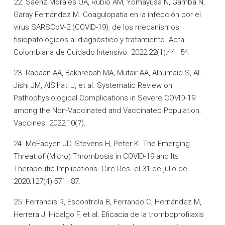
22. Sáenz Morales OA, Rubio AM, Yomayusa N, Gamba N,
Garay Fernández M. Coagulopatía en la infección por el
virus SARSCoV-2 (COVID-19): de los mecanismos
fisiopatológicos al diagnóstico y tratamiento. Acta
Colombiana de Cuidado Intensivo. 2022;22(1):44–54.
23. Rabaan AA, Bakhrebah MA, Mutair AA, Alhumaid S, Al-
Jishi JM, AlSihati J, et al. Systematic Review on
Pathophysiological Complications in Severe COVID-19
among the Non-Vaccinated and Vaccinated Population.
Vaccines. 2022;10(7).
24. McFadyen JD, Stevens H, Peter K. The Emerging
Threat of (Micro) Thrombosis in COVID-19 and Its
Therapeutic Implications. Circ Res. el 31 de julio de
2020;127(4):571–87.
25. Ferrandis R, Escontrela B, Ferrando C, Hernández M,
Herrera J, Hidalgo F, et al. Eficacia de la tromboprofilaxis