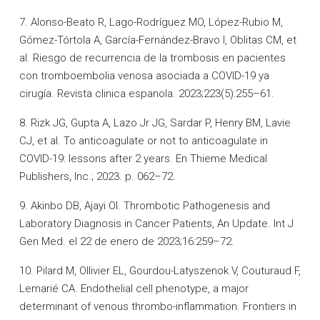
7. Alonso-Beato R, Lago-Rodríguez MO, López-Rubio M,
Gómez-Tórtola A, García-Fernández-Bravo I, Oblitas CM, et
al. Riesgo de recurrencia de la trombosis en pacientes
con tromboembolia venosa asociada a COVID-19 ya
cirugía. Revista clinica espanola. 2023;223(5):255–61.
8. Rizk JG, Gupta A, Lazo Jr JG, Sardar P, Henry BM, Lavie
CJ, et al. To anticoagulate or not to anticoagulate in
COVID-19: lessons after 2 years. En Thieme Medical
Publishers, Inc.; 2023. p. 062–72.
9. Akinbo DB, Ajayi OI. Thrombotic Pathogenesis and
Laboratory Diagnosis in Cancer Patients, An Update. Int J
Gen Med. el 22 de enero de 2023;16:259–72.
10. Pilard M, Ollivier EL, Gourdou-Latyszenok V, Couturaud F,
Lemarié CA. Endothelial cell phenotype, a major
determinant of venous thrombo-inflammation. Frontiers in