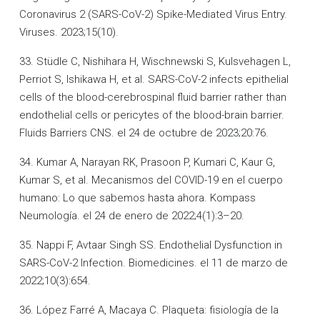
Coronavirus 2 (SARS-CoV-2) Spike-Mediated Virus Entry.
Viruses. 2023;15(10).
33. Stüdle C, Nishihara H, Wischnewski S, Kulsvehagen L,
Perriot S, Ishikawa H, et al. SARS-CoV-2 infects epithelial
cells of the blood-cerebrospinal fluid barrier rather than
endothelial cells or pericytes of the blood-brain barrier.
Fluids Barriers CNS. el 24 de octubre de 2023;20:76.
34. Kumar A, Narayan RK, Prasoon P, Kumari C, Kaur G,
Kumar S, et al. Mecanismos del COVID-19 en el cuerpo
humano: Lo que sabemos hasta ahora. Kompass
Neumología. el 24 de enero de 2022;4(1):3–20.
35. Nappi F, Avtaar Singh SS. Endothelial Dysfunction in
SARS-CoV-2 Infection. Biomedicines. el 11 de marzo de
2022;10(3):654.
36. López Farré A, Macaya C. Plaqueta: fisiología de la