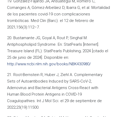
19. Gonzalez-Fajardo JA, Ansuategui M, Romero C,
Comanges A, Gómez-Arbeláez D, Ibarra G, et al. Mortalidad
de los pacientes covid-19 con complicaciones
trombóticas. Med Clin (Barc). el 12 de febrero de
2021;156(3):112–7.
20. Bustamante JG, Goyal A, Rout P, Singhal M.
Antiphospholipid Syndrome. En: StatPearls [Internet].
Treasure Island (FL): StatPearls Publishing; 2024 [citado el
25 de junio de 2024]. Disponible en:
http://www.ncbi.nlm.nih.gov/books/NBK430980/
21. Root-Bernstein R, Huber J, Ziehl A. Complementary
Sets of Autoantibodies Induced by SARS-CoV-2,
Adenovirus and Bacterial Antigens Cross-React with
Human Blood Protein Antigens in COVID-19
Coagulopathies. Int J Mol Sci. el 29 de septiembre de
2022;23(19):11500.