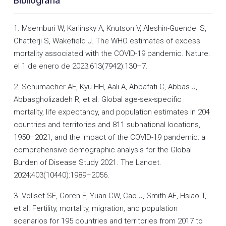
Bibliografía
1. Msemburi W, Karlinsky A, Knutson V, Aleshin-Guendel S,
Chatterji S, Wakefield J. The WHO estimates of excess
mortality associated with the COVID-19 pandemic. Nature.
el 1 de enero de 2023;613(7942):130–7.
2. Schumacher AE, Kyu HH, Aali A, Abbafati C, Abbas J,
Abbasgholizadeh R, et al. Global age-sex-specific
mortality, life expectancy, and population estimates in 204
countries and territories and 811 subnational locations,
1950–2021, and the impact of the COVID-19 pandemic: a
comprehensive demographic analysis for the Global
Burden of Disease Study 2021. The Lancet.
2024;403(10440):1989–2056.
3. Vollset SE, Goren E, Yuan CW, Cao J, Smith AE, Hsiao T,
et al. Fertility, mortality, migration, and population
scenarios for 195 countries and territories from 2017 to