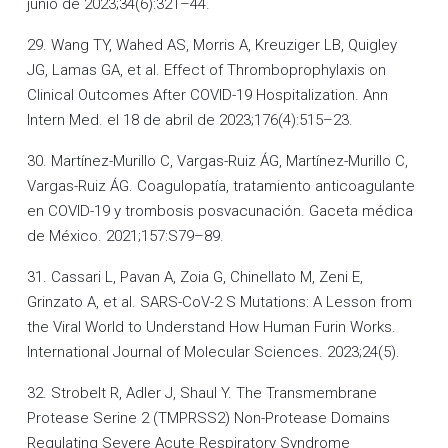
junio de 2023;34(6):321–44.
29. Wang TY, Wahed AS, Morris A, Kreuziger LB, Quigley
JG, Lamas GA, et al. Effect of Thromboprophylaxis on
Clinical Outcomes After COVID-19 Hospitalization. Ann
Intern Med. el 18 de abril de 2023;176(4):515–23.
30. Martínez-Murillo C, Vargas-Ruiz ÁG, Martínez-Murillo C,
Vargas-Ruiz ÁG. Coagulopatía, tratamiento anticoagulante
en COVID-19 y trombosis posvacunación. Gaceta médica
de México. 2021;157:S79–89.
31. Cassari L, Pavan A, Zoia G, Chinellato M, Zeni E,
Grinzato A, et al. SARS-CoV-2 S Mutations: A Lesson from
the Viral World to Understand How Human Furin Works.
International Journal of Molecular Sciences. 2023;24(5).
32. Strobelt R, Adler J, Shaul Y. The Transmembrane
Protease Serine 2 (TMPRSS2) Non-Protease Domains
Regulating Severe Acute Respiratory Syndrome