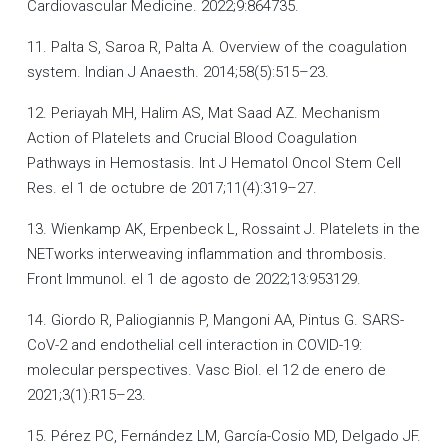
Cardiovascular Medicine. 2022;9:864735.
11. Palta S, Saroa R, Palta A. Overview of the coagulation
system. Indian J Anaesth. 2014;58(5):515–23.
12. Periayah MH, Halim AS, Mat Saad AZ. Mechanism
Action of Platelets and Crucial Blood Coagulation
Pathways in Hemostasis. Int J Hematol Oncol Stem Cell
Res. el 1 de octubre de 2017;11(4):319–27.
13. Wienkamp AK, Erpenbeck L, Rossaint J. Platelets in the
NETworks interweaving inflammation and thrombosis.
Front Immunol. el 1 de agosto de 2022;13:953129.
14. Giordo R, Paliogiannis P, Mangoni AA, Pintus G. SARS-
CoV-2 and endothelial cell interaction in COVID-19:
molecular perspectives. Vasc Biol. el 12 de enero de
2021;3(1):R15–23.
15. Pérez PC, Fernández LM, García-Cosio MD, Delgado JF.