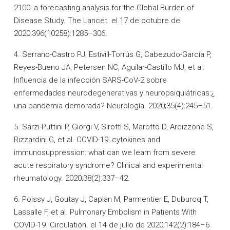
2100: a forecasting analysis for the Global Burden of
Disease Study. The Lancet. el 17 de octubre de
2020;396(10258):1285–306.
4. Serrano-Castro PJ, Estivill-Torrús G, Cabezudo-García P,
Reyes-Bueno JA, Petersen NC, Aguilar-Castillo MJ, et al.
Influencia de la infección SARS-CoV-2 sobre
enfermedades neurodegenerativas y neuropsiquiátricas:¿
una pandemia demorada? Neurología. 2020;35(4):245–51.
5. Sarzi-Puttini P, Giorgi V, Sirotti S, Marotto D, Ardizzone S,
Rizzardini G, et al. COVID-19, cytokines and
immunosuppression: what can we learn from severe
acute respiratory syndrome? Clinical and experimental
rheumatology. 2020;38(2):337–42.
6. Poissy J, Goutay J, Caplan M, Parmentier E, Duburcq T,
Lassalle F, et al. Pulmonary Embolism in Patients With
COVID-19. Circulation. el 14 de julio de 2020;142(2):184–6.