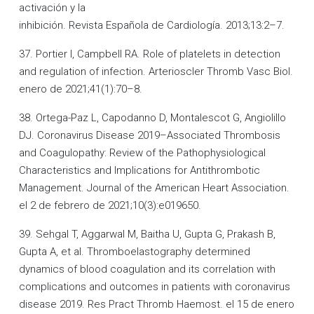
activación y la
inhibición. Revista Española de Cardiología. 2013;13:2–7.
37. Portier I, Campbell RA. Role of platelets in detection
and regulation of infection. Arterioscler Thromb Vasc Biol.
enero de 2021;41(1):70–8.
38. Ortega-Paz L, Capodanno D, Montalescot G, Angiolillo
DJ. Coronavirus Disease 2019–Associated Thrombosis
and Coagulopathy: Review of the Pathophysiological
Characteristics and Implications for Antithrombotic
Management. Journal of the American Heart Association.
el 2 de febrero de 2021;10(3):e019650.
39. Sehgal T, Aggarwal M, Baitha U, Gupta G, Prakash B,
Gupta A, et al. Thromboelastography determined
dynamics of blood coagulation and its correlation with
complications and outcomes in patients with coronavirus
disease 2019. Res Pract Thromb Haemost. el 15 de enero