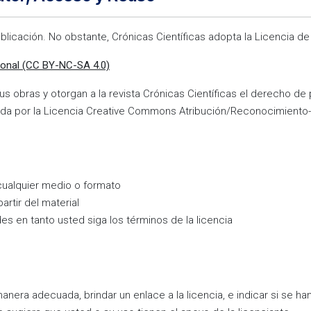
ublicación. No obstante, Crónicas Científicas adopta la Licencia 
ional (CC BY-NC-SA 4.0)
 obras y otorgan a la revista Crónicas Científicas el derecho de 
regida por la Licencia Creative Commons Atribución/Reconocimiento
n cualquier medio o formato
artir del material
es en tanto usted siga los términos de la licencia
era adecuada, brindar un enlace a la licencia, e indicar si se h