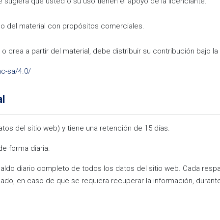
 sugiera que usted o su uso tienen el apoyo de la licenciante.
 del material con propósitos comerciales.
 crea a partir del material, debe distribuir su contribución bajo la 
c-sa/4.0/
l
atos del sitio web) y tiene una retención de 15 días.
de forma diaria.
spaldo diario completo de todos los datos del sitio web. Cada resp
zado, en caso de que se requiera recuperar la información, durante 