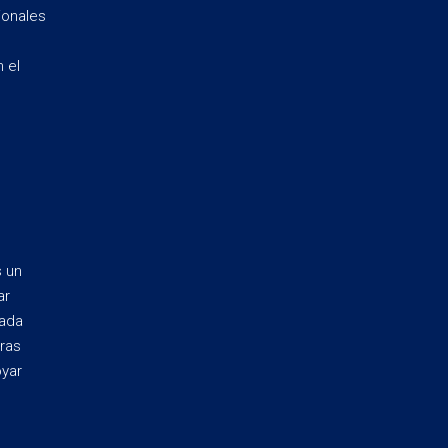
ionales
 el
s un
ar
Cada
ras
oyar