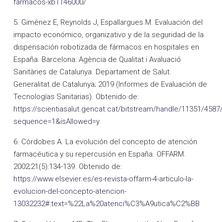
farmacos-xb1146000/
5. Giménez E, Reynolds J, Espallargues M. Evaluación del
impacto económico, organizativo y de la seguridad de la
dispensación robotizada de fármacos en hospitales en
España. Barcelona: Agència de Qualitat i Avaluació
Sanitàries de Catalunya. Departament de Salut.
Generalitat de Catalunya; 2019 (Informes de Evaluación de
Tecnologías Sanitarias). Obtenido de:
https://scientiasalut.gencat.cat/bitstream/handle/11351/45
sequence=1&isAllowed=y
6. Córdobes A. La evolución del concepto de atención
farmacéutica y su repercusión en España. OFFARM.
2002;21(5):134-139. Obtenido de:
https://www.elsevier.es/es-revista-offarm-4-articulo-la-
evolucion-del-concepto-atencion-
13032232#:text=%22La%20atenci%C3%A9utica%C2%BB