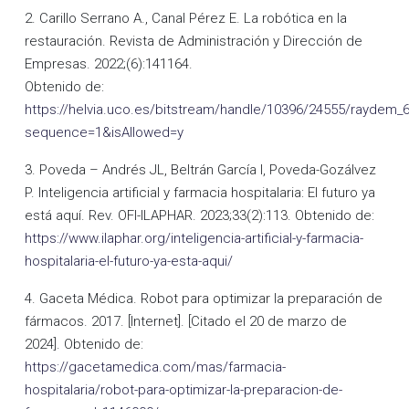
2. Carillo Serrano A., Canal Pérez E. La robótica en la
restauración. Revista de Administración y Dirección de
Empresas. 2022;(6):141164.
Obtenido de:
https://helvia.uco.es/bitstream/handle/10396/24555/raydem_
sequence=1&isAllowed=y
3. Poveda – Andrés JL, Beltrán García I, Poveda-Gozálvez
P. Inteligencia artificial y farmacia hospitalaria: El futuro ya
está aquí. Rev. OFI-ILAPHAR. 2023;33(2):113. Obtenido de:
https://www.ilaphar.org/inteligencia-artificial-y-farmacia-
hospitalaria-el-futuro-ya-esta-aqui/
4. Gaceta Médica. Robot para optimizar la preparación de
fármacos. 2017. [Internet]. [Citado el 20 de marzo de
2024]. Obtenido de:
https://gacetamedica.com/mas/farmacia-
hospitalaria/robot-para-optimizar-la-preparacion-de-