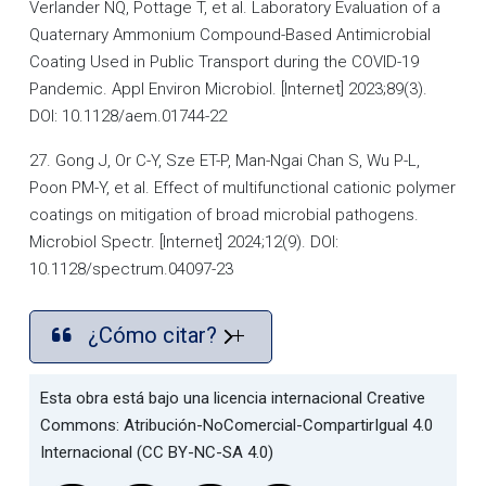
Verlander NQ, Pottage T, et al. Laboratory Evaluation of a
Quaternary Ammonium Compound-Based Antimicrobial
Coating Used in Public Transport during the COVID-19
Pandemic. Appl Environ Microbiol. [Internet] 2023;89(3).
DOI: 10.1128/aem.01744-22
27. Gong J, Or C-Y, Sze ET-P, Man-Ngai Chan S, Wu P-L,
Poon PM-Y, et al. Effect of multifunctional cationic polymer
coatings on mitigation of broad microbial pathogens.
Microbiol Spectr. [Internet] 2024;12(9). DOI:
10.1128/spectrum.04097-23
¿Cómo citar?
Esta obra está bajo una licencia internacional Creative
Commons: Atribución-NoComercial-CompartirIgual 4.0
Internacional (CC BY-NC-SA 4.0)