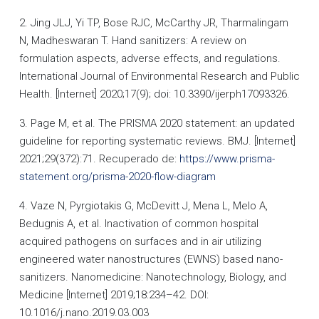
2. Jing JLJ, Yi TP, Bose RJC, McCarthy JR, Tharmalingam
N, Madheswaran T. Hand sanitizers: A review on
formulation aspects, adverse effects, and regulations.
International Journal of Environmental Research and Public
Health. [Internet] 2020;17(9); doi: 10.3390/ijerph17093326.
3. Page M, et al. The PRISMA 2020 statement: an updated
guideline for reporting systematic reviews. BMJ. [Internet]
2021;29(372):71. Recuperado de:
https://www.prisma-
statement.org/prisma-2020-flow-diagram
4. Vaze N, Pyrgiotakis G, McDevitt J, Mena L, Melo A,
Bedugnis A, et al. Inactivation of common hospital
acquired pathogens on surfaces and in air utilizing
engineered water nanostructures (EWNS) based nano-
sanitizers. Nanomedicine: Nanotechnology, Biology, and
Medicine [Internet] 2019;18:234–42. DOI:
10.1016/j.nano.2019.03.003