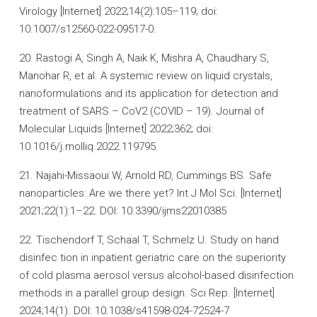
Virology [Internet] 2022;14(2):105–119; doi:
10.1007/s12560-022-09517-0.
20. Rastogi A, Singh A, Naik K, Mishra A, Chaudhary S,
Manohar R, et al. A systemic review on liquid crystals,
nanoformulations and its application for detection and
treatment of SARS – CoV2 (COVID – 19). Journal of
Molecular Liquids [Internet] 2022;362; doi:
10.1016/j.molliq.2022.119795.
21. Najahi-Missaoui W, Arnold RD, Cummings BS. Safe
nanoparticles: Are we there yet? Int J Mol Sci. [Internet]
2021;22(1):1–22. DOI: 10.3390/ijms22010385
22. Tischendorf T, Schaal T, Schmelz U. Study on hand
disinfec tion in inpatient geriatric care on the superiority
of cold plasma aerosol versus alcohol-based disinfection
methods in a parallel group design. Sci Rep. [Internet]
2024;14(1). DOI: 10.1038/s41598-024-72524-7