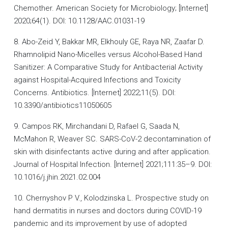
Chemother. American Society for Microbiology; [Internet]
2020;64(1). DOI: 10.1128/AAC.01031-19
8. Abo-Zeid Y, Bakkar MR, Elkhouly GE, Raya NR, Zaafar D.
Rhamnolipid Nano-Micelles versus Alcohol-Based Hand
Sanitizer: A Comparative Study for Antibacterial Activity
against Hospital-Acquired Infections and Toxicity
Concerns. Antibiotics. [Internet] 2022;11(5). DOI:
10.3390/antibiotics11050605
9. Campos RK, Mirchandani D, Rafael G, Saada N,
McMahon R, Weaver SC. SARS-CoV-2 decontamination of
skin with disinfectants active during and after application.
Journal of Hospital Infection. [Internet] 2021;111:35–9. DOI:
10.1016/j.jhin.2021.02.004
10. Chernyshov P V., Kolodzinska L. Prospective study on
hand dermatitis in nurses and doctors during COVID-19
pandemic and its improvement by use of adopted