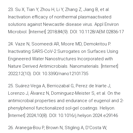
23. Su X, Tian Y, Zhou H, Li Y, Zhang Z, Jiang B, et al.
Inactivation efficacy of nonthermal plasmaactivated
solutions against Newcastle disease virus. Appl Environ
Microbiol. [Internet] 2018;84(9). DOI: 10.1128/AEM.02836-17
24. Vaze N, Soorneedi AR, Moore MD, Demokritou P.
Inactivating SARS-CoV-2 Surrogates on Surfaces Using
Engineered Water Nanostructures Incorporated with
Nature Derived Antimicrobials. Nanomaterials. [Internet]
2022;12(10). DOI: 10.3390/nano12101735
25. Suárez-Vega A, Berriozabal G, Perez de Iriarte J,
Lorenzo J, Álvarez N, Dominguez-Meister S, et al. On the
antimicrobial properties and endurance of eugenol and 2-
phenylphenol functionalized sol-gel coatings. Heliyon.
[Internet] 2024;10(8). DOI: 10.1016/j.heliyon.2024.e29146
26. Aranega-Bou P, Brown N, Stigling A, D’Costa W,