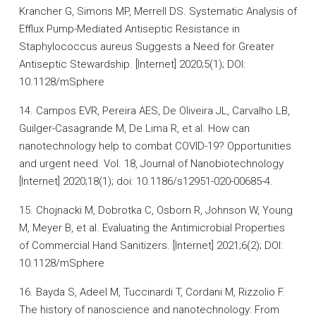
Krancher G, Simons MP, Merrell DS. Systematic Analysis of
Efflux Pump-Mediated Antiseptic Resistance in
Staphylococcus aureus Suggests a Need for Greater
Antiseptic Stewardship. [Internet] 2020;5(1); DOI:
10.1128/mSphere
14. Campos EVR, Pereira AES, De Oliveira JL, Carvalho LB,
Guilger-Casagrande M, De Lima R, et al. How can
nanotechnology help to combat COVID-19? Opportunities
and urgent need. Vol. 18, Journal of Nanobiotechnology
[Internet] 2020;18(1); doi: 10.1186/s12951-020-00685-4.
15. Chojnacki M, Dobrotka C, Osborn R, Johnson W, Young
M, Meyer B, et al. Evaluating the Antimicrobial Properties
of Commercial Hand Sanitizers. [Internet] 2021;6(2); DOI:
10.1128/mSphere
16. Bayda S, Adeel M, Tuccinardi T, Cordani M, Rizzolio F.
The history of nanoscience and nanotechnology: From