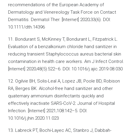
recommendations of the European Academy of
Dermatology and Venereology Task Force on Contact
Dermatitis. Dermatol Ther. [Internet] 2020;33(6). DOI:
10.1111/dth.14396
11. Bondurant S, McKinney T, Bondurant L, Fitzpatrick L.
Evaluation of a benzalkonium chloride hand sanitizer in
reducing transient Staphylococcus aureus bacterial skin
contamination in health care workers. Am J Infect Control.
[Internet] 2020;48(5):522–6. DOI: 10.1016/j.ajic.2019.08.030
12. Ogilvie BH, Solis-Leal A, Lopez JB, Poole BD, Robison
RA, Berges BK. Alcohol-free hand sanitizer and other
quaternary ammonium disinfectants quickly and
effectively inactivate SARS-CoV-2. Journal of Hospital
Infection. [Internet] 2021;108:142–5. DOI:
10.1016/j.jhin.2020.11.023
13. Labreck PT, Bochi-Layec AC, Stanbro J, Dabbah-