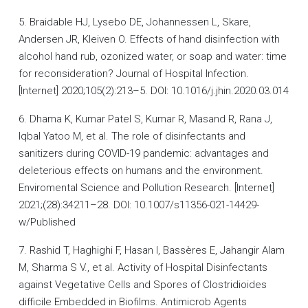
5. Braidable HJ, Lysebo DE, Johannessen L, Skare,
Andersen JR, Kleiven O. Effects of hand disinfection with
alcohol hand rub, ozonized water, or soap and water: time
for reconsideration? Journal of Hospital Infection.
[Internet] 2020;105(2):213–5. DOI: 10.1016/j.jhin.2020.03.014
6. Dhama K, Kumar Patel S, Kumar R, Masand R, Rana J,
Iqbal Yatoo M, et al. The role of disinfectants and
sanitizers during COVID-19 pandemic: advantages and
deleterious effects on humans and the environment.
Enviromental Science and Pollution Research. [Internet]
2021;(28):34211–28. DOI: 10.1007/s11356-021-14429-
w/Published
7. Rashid T, Haghighi F, Hasan I, Bassères E, Jahangir Alam
M, Sharma S V., et al. Activity of Hospital Disinfectants
against Vegetative Cells and Spores of Clostridioides
difficile Embedded in Biofilms. Antimicrob Agents