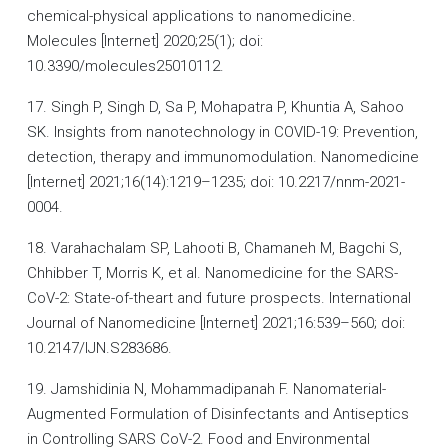
chemical-physical applications to nanomedicine.
Molecules [Internet] 2020;25(1); doi:
10.3390/molecules25010112.
17. Singh P, Singh D, Sa P, Mohapatra P, Khuntia A, Sahoo
SK. Insights from nanotechnology in COVID-19: Prevention,
detection, therapy and immunomodulation. Nanomedicine
[Internet] 2021;16(14):1219–1235; doi: 10.2217/nnm-2021-
0004.
18. Varahachalam SP, Lahooti B, Chamaneh M, Bagchi S,
Chhibber T, Morris K, et al. Nanomedicine for the SARS-
CoV-2: State-of-theart and future prospects. International
Journal of Nanomedicine [Internet] 2021;16:539–560; doi:
10.2147/IJN.S283686.
19. Jamshidinia N, Mohammadipanah F. Nanomaterial-
Augmented Formulation of Disinfectants and Antiseptics
in Controlling SARS CoV-2. Food and Environmental