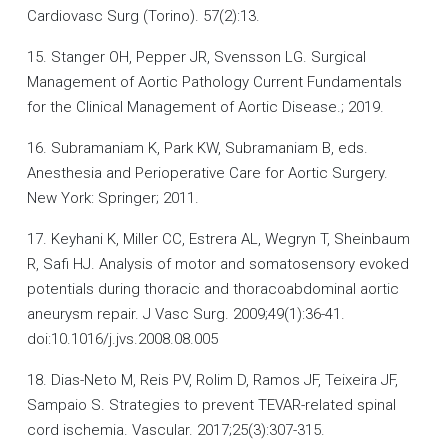
Cardiovasc Surg (Torino). 57(2):13.
15. Stanger OH, Pepper JR, Svensson LG. Surgical
Management of Aortic Pathology Current Fundamentals
for the Clinical Management of Aortic Disease.; 2019.
16. Subramaniam K, Park KW, Subramaniam B, eds.
Anesthesia and Perioperative Care for Aortic Surgery.
New York: Springer; 2011.
17. Keyhani K, Miller CC, Estrera AL, Wegryn T, Sheinbaum
R, Safi HJ. Analysis of motor and somatosensory evoked
potentials during thoracic and thoracoabdominal aortic
aneurysm repair. J Vasc Surg. 2009;49(1):36-41.
doi:10.1016/j.jvs.2008.08.005
18. Dias-Neto M, Reis PV, Rolim D, Ramos JF, Teixeira JF,
Sampaio S. Strategies to prevent TEVAR-related spinal
cord ischemia. Vascular. 2017;25(3):307-315.