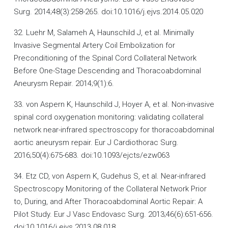
Surg. 2014;48(3):258-265. doi:10.1016/j.ejvs.2014.05.020
32. Luehr M, Salameh A, Haunschild J, et al. Minimally
Invasive Segmental Artery Coil Embolization for
Preconditioning of the Spinal Cord Collateral Network
Before One-Stage Descending and Thoracoabdominal
Aneurysm Repair. 2014;9(1):6.
33. von Aspern K, Haunschild J, Hoyer A, et al. Non-invasive
spinal cord oxygenation monitoring: validating collateral
network near-infrared spectroscopy for thoracoabdominal
aortic aneurysm repair. Eur J Cardiothorac Surg.
2016;50(4):675-683. doi:10.1093/ejcts/ezw063
34. Etz CD, von Aspern K, Gudehus S, et al. Near-infrared
Spectroscopy Monitoring of the Collateral Network Prior
to, During, and After Thoracoabdominal Aortic Repair: A
Pilot Study. Eur J Vasc Endovasc Surg. 2013;46(6):651-656.
doi:10.1016/j.ejvs.2013.08.018