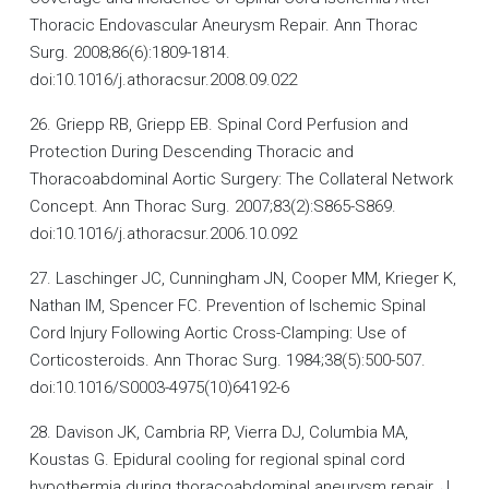
Thoracic Endovascular Aneurysm Repair. Ann Thorac
Surg. 2008;86(6):1809-1814.
doi:10.1016/j.athoracsur.2008.09.022
26. Griepp RB, Griepp EB. Spinal Cord Perfusion and
Protection During Descending Thoracic and
Thoracoabdominal Aortic Surgery: The Collateral Network
Concept. Ann Thorac Surg. 2007;83(2):S865-S869.
doi:10.1016/j.athoracsur.2006.10.092
27. Laschinger JC, Cunningham JN, Cooper MM, Krieger K,
Nathan IM, Spencer FC. Prevention of Ischemic Spinal
Cord Injury Following Aortic Cross-Clamping: Use of
Corticosteroids. Ann Thorac Surg. 1984;38(5):500-507.
doi:10.1016/S0003-4975(10)64192-6
28. Davison JK, Cambria RP, Vierra DJ, Columbia MA,
Koustas G. Epidural cooling for regional spinal cord
hypothermia during thoracoabdominal aneurysm repair. J