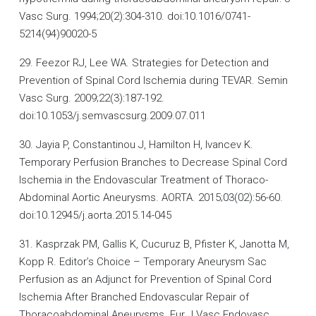
Vasc Surg. 1994;20(2):304-310. doi:10.1016/0741-
5214(94)90020-5
29. Feezor RJ, Lee WA. Strategies for Detection and
Prevention of Spinal Cord Ischemia during TEVAR. Semin
Vasc Surg. 2009;22(3):187-192.
doi:10.1053/j.semvascsurg.2009.07.011
30. Jayia P, Constantinou J, Hamilton H, Ivancev K.
Temporary Perfusion Branches to Decrease Spinal Cord
Ischemia in the Endovascular Treatment of Thoraco-
Abdominal Aortic Aneurysms. AORTA. 2015;03(02):56-60.
doi:10.12945/j.aorta.2015.14-045
31. Kasprzak PM, Gallis K, Cucuruz B, Pfister K, Janotta M,
Kopp R. Editor’s Choice – Temporary Aneurysm Sac
Perfusion as an Adjunct for Prevention of Spinal Cord
Ischemia After Branched Endovascular Repair of
Thoracoabdominal Aneurysms. Eur J Vasc Endovasc