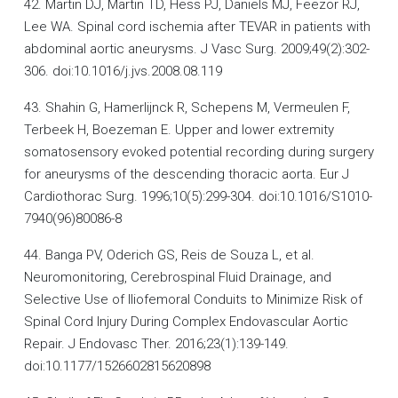
42. Martin DJ, Martin TD, Hess PJ, Daniels MJ, Feezor RJ,
Lee WA. Spinal cord ischemia after TEVAR in patients with
abdominal aortic aneurysms. J Vasc Surg. 2009;49(2):302-
306. doi:10.1016/j.jvs.2008.08.119
43. Shahin G, Hamerlijnck R, Schepens M, Vermeulen F,
Terbeek H, Boezeman E. Upper and lower extremity
somatosensory evoked potential recording during surgery
for aneurysms of the descending thoracic aorta. Eur J
Cardiothorac Surg. 1996;10(5):299-304. doi:10.1016/S1010-
7940(96)80086-8
44. Banga PV, Oderich GS, Reis de Souza L, et al.
Neuromonitoring, Cerebrospinal Fluid Drainage, and
Selective Use of Iliofemoral Conduits to Minimize Risk of
Spinal Cord Injury During Complex Endovascular Aortic
Repair. J Endovasc Ther. 2016;23(1):139-149.
doi:10.1177/1526602815620898