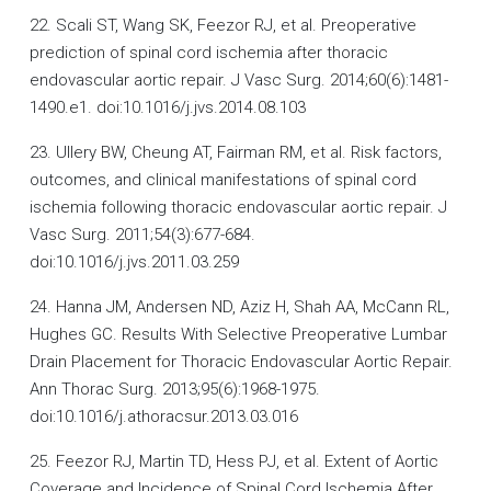
22. Scali ST, Wang SK, Feezor RJ, et al. Preoperative
prediction of spinal cord ischemia after thoracic
endovascular aortic repair. J Vasc Surg. 2014;60(6):1481-
1490.e1. doi:10.1016/j.jvs.2014.08.103
23. Ullery BW, Cheung AT, Fairman RM, et al. Risk factors,
outcomes, and clinical manifestations of spinal cord
ischemia following thoracic endovascular aortic repair. J
Vasc Surg. 2011;54(3):677-684.
doi:10.1016/j.jvs.2011.03.259
24. Hanna JM, Andersen ND, Aziz H, Shah AA, McCann RL,
Hughes GC. Results With Selective Preoperative Lumbar
Drain Placement for Thoracic Endovascular Aortic Repair.
Ann Thorac Surg. 2013;95(6):1968-1975.
doi:10.1016/j.athoracsur.2013.03.016
25. Feezor RJ, Martin TD, Hess PJ, et al. Extent of Aortic
Coverage and Incidence of Spinal Cord Ischemia After