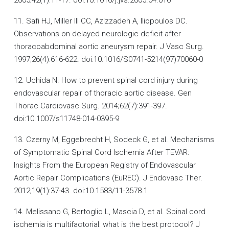
2005;42(1):11-17. doi:10.1016/j.jvs.2005.04.016
11. Safi HJ, Miller III CC, Azizzadeh A, Iliopoulos DC.
Observations on delayed neurologic deficit after
thoracoabdominal aortic aneurysm repair. J Vasc Surg.
1997;26(4):616-622. doi:10.1016/S0741-5214(97)70060-0
12. Uchida N. How to prevent spinal cord injury during
endovascular repair of thoracic aortic disease. Gen
Thorac Cardiovasc Surg. 2014;62(7):391-397.
doi:10.1007/s11748-014-0395-9
13. Czerny M, Eggebrecht H, Sodeck G, et al. Mechanisms
of Symptomatic Spinal Cord Ischemia After TEVAR:
Insights From the European Registry of Endovascular
Aortic Repair Complications (EuREC). J Endovasc Ther.
2012;19(1):37-43. doi:10.1583/11-3578.1
14. Melissano G, Bertoglio L, Mascia D, et al. Spinal cord
ischemia is multifactorial: what is the best protocol? J