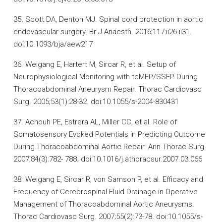
35. Scott DA, Denton MJ. Spinal cord protection in aortic
endovascular surgery. Br J Anaesth. 2016;117:ii26-ii31.
doi:10.1093/bja/aew217
36. Weigang E, Hartert M, Sircar R, et al. Setup of
Neurophysiological Monitoring with tcMEP/SSEP During
Thoracoabdominal Aneurysm Repair. Thorac Cardiovasc
Surg. 2005;53(1):28-32. doi:10.1055/s-2004-830431
37. Achouh PE, Estrera AL, Miller CC, et al. Role of
Somatosensory Evoked Potentials in Predicting Outcome
During Thoracoabdominal Aortic Repair. Ann Thorac Surg.
2007;84(3):782- 788. doi:10.1016/j.athoracsur.2007.03.066
38. Weigang E, Sircar R, von Samson P, et al. Efficacy and
Frequency of Cerebrospinal Fluid Drainage in Operative
Management of Thoracoabdominal Aortic Aneurysms.
Thorac Cardiovasc Surg. 2007;55(2):73-78. doi:10.1055/s-