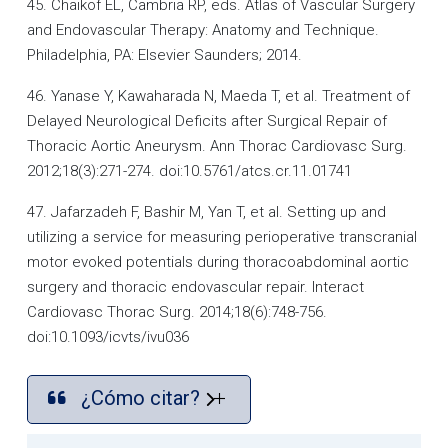
45. Chaikof EL, Cambria RP, eds. Atlas of Vascular Surgery
and Endovascular Therapy: Anatomy and Technique.
Philadelphia, PA: Elsevier Saunders; 2014.
46. Yanase Y, Kawaharada N, Maeda T, et al. Treatment of
Delayed Neurological Deficits after Surgical Repair of
Thoracic Aortic Aneurysm. Ann Thorac Cardiovasc Surg.
2012;18(3):271-274. doi:10.5761/atcs.cr.11.01741
47. Jafarzadeh F, Bashir M, Yan T, et al. Setting up and
utilizing a service for measuring perioperative transcranial
motor evoked potentials during thoracoabdominal aortic
surgery and thoracic endovascular repair. Interact
Cardiovasc Thorac Surg. 2014;18(6):748-756.
doi:10.1093/icvts/ivu036
¿Cómo citar?