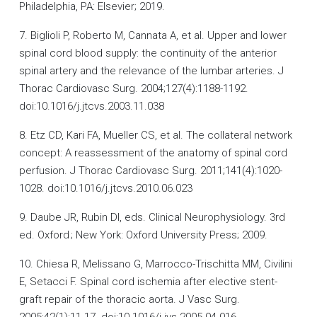
Philadelphia, PA: Elsevier; 2019.
7. Biglioli P, Roberto M, Cannata A, et al. Upper and lower
spinal cord blood supply: the continuity of the anterior
spinal artery and the relevance of the lumbar arteries. J
Thorac Cardiovasc Surg. 2004;127(4):1188-1192.
doi:10.1016/j.jtcvs.2003.11.038
8. Etz CD, Kari FA, Mueller CS, et al. The collateral network
concept: A reassessment of the anatomy of spinal cord
perfusion. J Thorac Cardiovasc Surg. 2011;141(4):1020-
1028. doi:10.1016/j.jtcvs.2010.06.023
9. Daube JR, Rubin DI, eds. Clinical Neurophysiology. 3rd
ed. Oxford ; New York: Oxford University Press; 2009.
10. Chiesa R, Melissano G, Marrocco-Trischitta MM, Civilini
E, Setacci F. Spinal cord ischemia after elective stent-
graft repair of the thoracic aorta. J Vasc Surg.