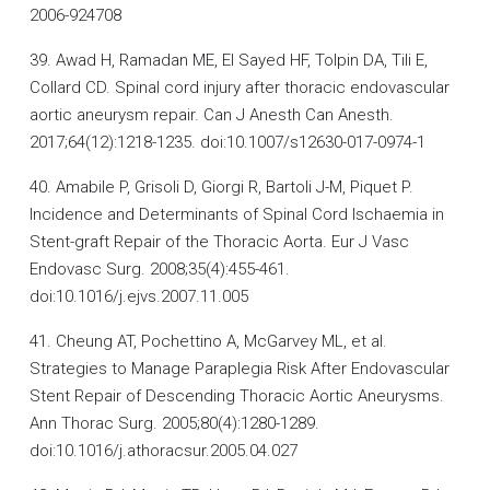
2006-924708
39. Awad H, Ramadan ME, El Sayed HF, Tolpin DA, Tili E,
Collard CD. Spinal cord injury after thoracic endovascular
aortic aneurysm repair. Can J Anesth Can Anesth.
2017;64(12):1218-1235. doi:10.1007/s12630-017-0974-1
40. Amabile P, Grisoli D, Giorgi R, Bartoli J-M, Piquet P.
Incidence and Determinants of Spinal Cord Ischaemia in
Stent-graft Repair of the Thoracic Aorta. Eur J Vasc
Endovasc Surg. 2008;35(4):455-461.
doi:10.1016/j.ejvs.2007.11.005
41. Cheung AT, Pochettino A, McGarvey ML, et al.
Strategies to Manage Paraplegia Risk After Endovascular
Stent Repair of Descending Thoracic Aortic Aneurysms.
Ann Thorac Surg. 2005;80(4):1280-1289.
doi:10.1016/j.athoracsur.2005.04.027