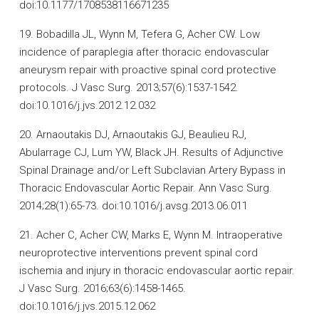
doi:10.1177/1708538116671235
19. Bobadilla JL, Wynn M, Tefera G, Acher CW. Low
incidence of paraplegia after thoracic endovascular
aneurysm repair with proactive spinal cord protective
protocols. J Vasc Surg. 2013;57(6):1537-1542.
doi:10.1016/j.jvs.2012.12.032
20. Arnaoutakis DJ, Arnaoutakis GJ, Beaulieu RJ,
Abularrage CJ, Lum YW, Black JH. Results of Adjunctive
Spinal Drainage and/or Left Subclavian Artery Bypass in
Thoracic Endovascular Aortic Repair. Ann Vasc Surg.
2014;28(1):65-73. doi:10.1016/j.avsg.2013.06.011
21. Acher C, Acher CW, Marks E, Wynn M. Intraoperative
neuroprotective interventions prevent spinal cord
ischemia and injury in thoracic endovascular aortic repair.
J Vasc Surg. 2016;63(6):1458-1465.
doi:10.1016/j.jvs.2015.12.062