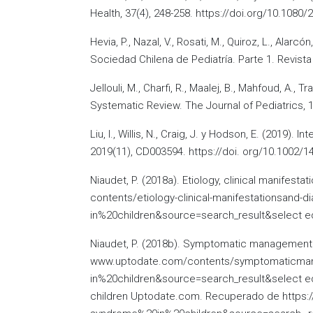
Health, 37(4), 248-258. https://doi.org/10.1080
Hevia, P., Nazal, V., Rosati, M., Quiroz, L., Al
Sociedad Chilena de Pediatría. Parte 1. Revista 
Jellouli, M., Charfi, R., Maalej, B., Mahfoud, A
Systematic Review. The Journal of Pediatrics, 
Liu, I., Willis, N., Craig, J. y Hodson, E. (2019
2019(11), CD003594. https://doi. org/10.1002
Niaudet, P. (2018a). Etiology, clinical manife
contents/etiology-clinical-manifestationsand
in%20children&source=search_result&select e
Niaudet, P. (2018b). Symptomatic management 
www.uptodate.com/contents/symptomaticman
in%20children&source=search_result&select edT
children Uptodate.com. Recuperado de https: