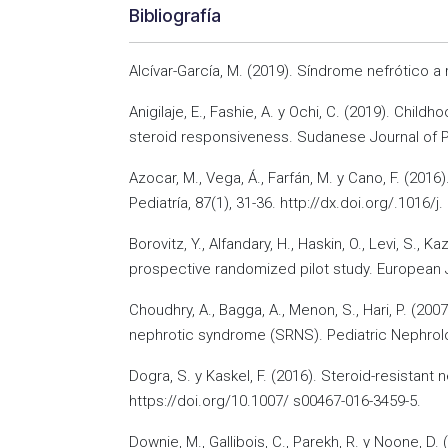
Bibliografía
Alcívar-García, M. (2019). Síndrome nefrótico a 
Anigilaje, E., Fashie, A. y Ochi, C. (2019). Chil
steroid responsiveness. Sudanese Journal of Pa
Azocar, M., Vega, Á., Farfán, M. y Cano, F. (20
Pediatría, 87(1), 31-36. http://dx.doi.org/.1016/j
Borovitz, Y., Alfandary, H., Haskin, O., Levi, S.
prospective randomized pilot study. European Jo
Choudhry, A., Bagga, A., Menon, S., Hari, P. (20
nephrotic syndrome (SRNS). Pediatric Nephrology
Dogra, S. y Kaskel, F. (2016). Steroid-resistant
https://doi.org/10.1007/ s00467-016-3459-5.
Downie, M., Gallibois, C., Parekh, R. y Noone, 