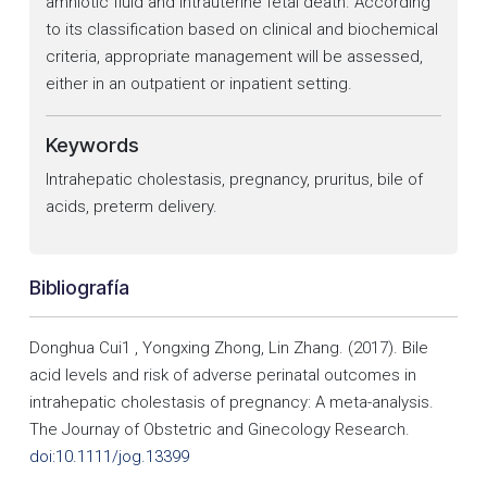
amniotic fluid and intrauterine fetal death. According
to its classification based on clinical and biochemical
criteria, appropriate management will be assessed,
either in an outpatient or inpatient setting.
Keywords
Intrahepatic cholestasis, pregnancy, pruritus, bile of
acids, preterm delivery.
Bibliografía
Donghua Cui1 , Yongxing Zhong, Lin Zhang. (2017). Bile
acid levels and risk of adverse perinatal outcomes in
intrahepatic cholestasis of pregnancy: A meta-analysis.
The Journay of Obstetric and Ginecology Research.
doi:10.1111/jog.13399