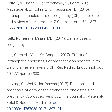
Keitel1, V.; Dröge1, C.; Stepanow2, S.; Fehm 3, T.;
Mayatepek4, E.; Köhrer2, K.; Häussinger, D. (2016).
Intrahepatic cholestasis of pregnancy (ICP): case report
and review of the literature. Z Gastroenterol. 54: 1327–
1333.
doi:10.1055/s-0042-118388
Keltz Pomeranz, Miriam MD. (2014). Dermatoses of
pregnancy.
Li L, Chen YH, Yang YY, Cong L. (2017). Effect of
intrahepatic cholestasis of pregnancy on neonatal birth
weight: a meta-analysis.J Clin Res Pediatr Endocrinol. doi:
10.4274/jcrpe.4930
Lin Jing, Gu Wei & Hou Yanyan (2017): Diagnosis and
prognosis of early onset intrahepatic cholestasis of
pregnancy: A prospective study. The Journal of Maternal-
Fetal & Neonatal Medicine.
doi:
10.1080/14767058.2017.1397124