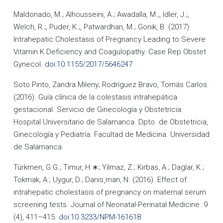
Maldonado, M.; Alhousseini, A.; Awadalla, M.;, Idler, J.;,
Welch, R.;, Puder, K.;, Patwardhan, M.; Gonik, B. (2017).
Intrahepatic Cholestasis of Pregnancy Leading to Severe
Vitamin K Deficiency and Coagulopathy. Case Rep Obstet
Gynecol.
doi:10.1155/2017/5646247
Soto Pinto, Zandra Mileny; Rodríguez Bravo, Tomás Carlos.
(2016). Guía clínica de la colestasis intrahepática
gestacional. Servicio de Ginecología y Obstetricia.
Hospital Universitario de Salamanca. Dpto. de Obstetricia,
Ginecología y Pediatría. Facultad de Medicina. Universidad
de Salamanca.
Türkmen, G.G.; Timur, H.∗; Yilmaz, Z.; Kirbas, A.; Daglar, K.;
Tokmak, A.; Uygur, D.; Danis¸man, N. (2016). Effect of
intrahepatic cholestasis of pregnancy on maternal serum
screening tests. Journal of Neonatal-Perinatal Medicine. 9
(4), 411–415.
doi:10.3233/NPM-161618