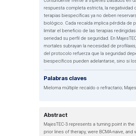
contundente frente a tripletes basados en d
respuesta completa estricta, la negatividad 
terapias biespecíficas ya no deben reservar
biológico. Cada recaída implica pérdida de 
limitar el beneficio de las terapias redirig
seriedad su perfil de seguridad. En MajesTEC
mortales subrayan la necesidad de profilaxis
del protocolo refuerza que la seguridad dep
biespecíficos pueden adelantarse, sino si l
Palabras claves
Mieloma múltiple recaído o refractario; Maj
Abstract
MajesTEC-3 represents a turning point in th
prior lines of therapy, were BCMA-naive, and