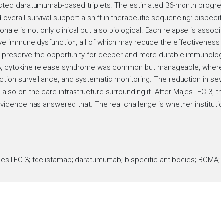
lected daratumumab-based triplets. The estimated 36-month progres
d overall survival support a shift in therapeutic sequencing: bispeci
nale is not only clinical but also biological. Each relapse is associa
e immune dysfunction, all of which may reduce the effectiveness o
ay preserve the opportunity for deeper and more durable immunolog
3, cytokine release syndrome was common but manageable, whereas 
ection surveillance, and systematic monitoring. The reduction in s
 also on the care infrastructure surrounding it. After MajesTEC-3, t
vidence has answered that. The real challenge is whether institutio
jesTEC-3; teclistamab; daratumumab; bispecific antibodies; BCMA; 