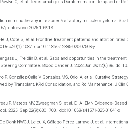
 J, Pawlyn C, et al. Teclistamab plus Daratumumab in Relapsed or R
tion immunotherapy in relapsed/refractory multiple myeloma: Strat
6/j. critrevonc.2025.104913
 J, Cote S, et al. Frontline treatment patterns and attrition rates 
 Dec;20(1):1087. doi:10.1186/s12885-020-07503-y
illengass J, Freidlin B, et al. Gaps and opportunities in the treatm
Steering Committee. Blood Cancer J. 2022 Jun 29;12(6):98. doi:10
 P, González-Calle V, Gonzalez MS, Oriol A, et al. Curative Strateg
d by Transplant, KRd Consolidation, and Rd Maintenance. J Clin O
eau P, Mateos MV, Zweegman S, et al. EHA–EMN Evidence- Based Gu
Oncol. 2025 Sep;22(9):680–700. doi:10.1038/s41571-025-01041-x
 De Donk NWCJ, Leleu X, Gállego Pérez-Larraya J, et al. Interna