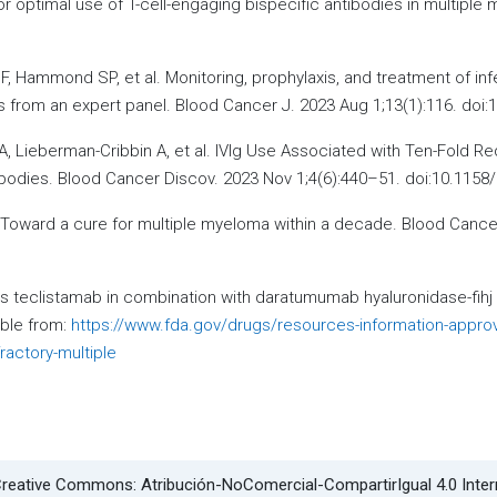
optimal use of T-cell-engaging bispecific antibodies in multiple
 F, Hammond SP, et al. Monitoring, prophylaxis, and treatment of inf
rom an expert panel. Blood Cancer J. 2023 Aug 1;13(1):116. doi:
 A, Lieberman-Cribbin A, et al. IVIg Use Associated with Ten-Fold R
tibodies. Blood Cancer Discov. 2023 Nov 1;4(6):440–51. doi:10.115
 Toward a cure for multiple myeloma within a decade. Blood Cancer
s teclistamab in combination with daratumumab hyaluronidase-fihj 
able from:
https://www.fda.gov/drugs/resources-information-appro
ractory-multiple
l Creative Commons: Atribución-NoComercial-CompartirIgual 4.0 Inte