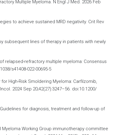
efractory Multiple Myeloma. N Engl J Med. 2026 Feb
egies to achieve sustained MRD negativity. Crit Rev
by subsequent lines of therapy in patients with newly
ent of relapsed-refractory multiple myeloma: Consensus
.1038/s41408-022-00695-5
y for High-Risk Smoldering Myeloma: Carfilzomib,
ncol. 2024 Sep 20;42(27):3247–56. doi:10.1200/
idelines for diagnosis, treatment and follow-up of
tional Myeloma Working Group immunotherapy committee