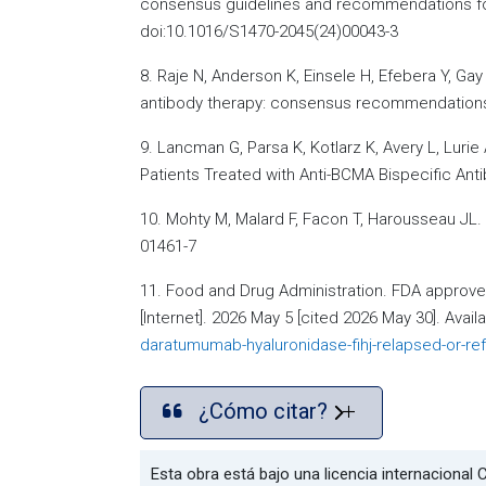
consensus guidelines and recommendations for 
doi:10.1016/S1470-2045(24)00043-3
8. Raje N, Anderson K, Einsele H, Efebera Y, Gay
antibody therapy: consensus recommendations f
9. Lancman G, Parsa K, Kotlarz K, Avery L, Lurie
Patients Treated with Anti-BCMA Bispecific An
10. Mohty M, Malard F, Facon T, Harousseau JL.
01461-7
11. Food and Drug Administration. FDA approve
[Internet]. 2026 May 5 [cited 2026 May 30]. Avail
daratumumab-hyaluronidase-fihj-relapsed-or-ref
¿Cómo citar?
Esta obra está bajo una licencia internaciona