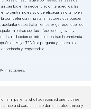
e progresión estimada a 36 meses, las tasas de
 un cambio en la secuenciación terapéutica: las
ento central no es solo de eficacia, sino también
e la competencia inmunitaria, factores que pueden
go, adelantar estos tratamientos exige reconocer con
ejable, mientras que las infecciones graves y
tica. La reducción de infecciones tras la enmienda
spués de MajesTEC-3, la pregunta ya no es si los
, coordinada y responsable.
A; infecciones.
eloma. In patients who had received one to three
eclistamab and daratumumab demonstrated clinically