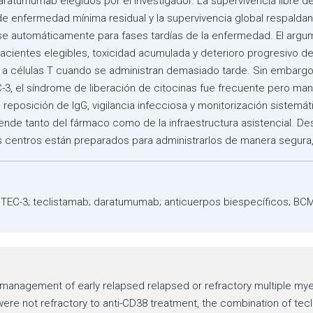
aratumumab elegidos por el investigador. La supervivencia libre d
de enfermedad mínima residual y la supervivencia global respaldan
se automáticamente para fases tardías de la enfermedad. El argum
pacientes elegibles, toxicidad acumulada y deterioro progresivo d
idas a células T cuando se administran demasiado tarde. Sin embar
-3, el síndrome de liberación de citocinas fue frecuente pero man
, reposición de IgG, vigilancia infecciosa y monitorización sistemá
ende tanto del fármaco como de la infraestructura asistencial. De
os centros están preparados para administrarlos de manera segura
esTEC-3; teclistamab; daratumumab; anticuerpos biespecíficos; BCM
e management of early relapsed relapsed or refractory multiple my
 were not refractory to anti-CD38 treatment, the combination of t