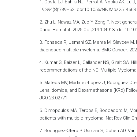
1. Costa LJ, Bahlis NJ, Perrot A, Nooka AK, Lu
19;394(8):739–52. doi:10.1056/NEJMoa2514663
2. Zhu L, Nawaz MA, Zuo Y, Zeng P. Next-genera
Oncol Hematol. 2025 Oct;214:104913. doi:10.101
3. Fonseca R, Usmani SZ, Mehra M, Slavcev M, He
diagnosed multiple myeloma. BMC Cancer. 2020
4. Kumar S, Baizer L, Callander NS, Giralt SA, H
recommendations of the NCI Multiple Myeloma 
5. Mateos MV, Martínez-López J, Rodriguez Otero
Lenalidomide, and Dexamethasone (KRd) Followe
JCO.23.02771
6. Dimopoulos MA, Terpos E, Boccadoro M, Mor
patients with multiple myeloma. Nat Rev Clin 
7. Rodriguez-Otero P, Usmani S, Cohen AD, Van