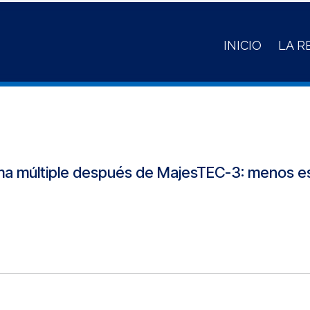
INICIO
LA R
oma múltiple después de MajesTEC-3: menos e