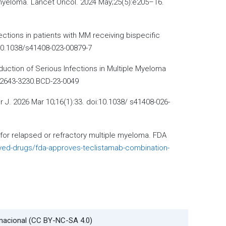
 myeloma. Lancet Oncol. 2024 May;25(5):e205–16.
ections in patients with MM receiving bispecific
10.1038/s41408-023-00879-7
eduction of Serious Infections in Multiple Myeloma
8/2643-3230.BCD-23-0049
 J. 2026 Mar 10;16(1):33. doi:10.1038/ s41408-026-
for relapsed or refractory multiple myeloma. FDA
ved-drugs/fda-approves-teclistamab-combination-
rnacional (CC BY-NC-SA 4.0)