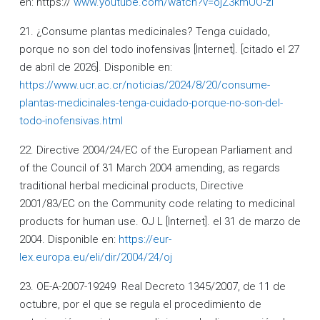
en: https://
www.youtube.com/watch?v=ojZ3kmUO-zI
21. ¿Consume plantas medicinales? Tenga cuidado,
porque no son del todo inofensivas [Internet]. [citado el 27
de abril de 2026]. Disponible en:
https://www.ucr.ac.cr/noticias/2024/8/20/consume-
plantas-medicinales-tenga-cuidado-porque-no-son-del-
todo-inofensivas.html
22. Directive 2004/24/EC of the European Parliament and
of the Council of 31 March 2004 amending, as regards
traditional herbal medicinal products, Directive
2001/83/EC on the Community code relating to medicinal
products for human use. OJ L [Internet]. el 31 de marzo de
2004. Disponible en:
https://eur-
lex.europa.eu/eli/dir/2004/24/oj
23. OE-A-2007-19249 Real Decreto 1345/2007, de 11 de
octubre, por el que se regula el procedimiento de