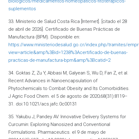
biologicos/medicamentos-homeopaticos-fitoterapicos-
suplementos
33. Ministerio de Salud Costa Rica [Internet]. [citado el 28
de abril de 2026]. Certificado de Buenas Prácticas de
Manufactura (BPM). Disponible en:
https://www.ministeriodesalud.go.cr/index.php/tramites/emp
view=article&amp%3Bid=1238%3Acertificado-de-buenas-
practicas-de-manufactura-bpm&amp%3Bcatid=2
34. Goktas Z, Zu Y, Abbasi M, Galyean S, Wu D, Fan Z, et al.
Recent Advances in Nanoencapsulation of
Phytochemicals to Combat Obesity and Its Comorbidities.
J Agric Food Chem. el 5 de agosto de 2020;68(31):8119–
31. doi:10.1021/acs.jafc.0c00131
35. Yakubu J, Pandey AV. Innovative Delivery Systems for
Curcumin: Exploring Nanosized and Conventional
Formulations. Pharmaceutics. el 9 de mayo de