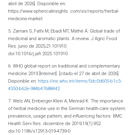
abril de 2026]. Disponible en:
https://www.sphericalinsights. com/es/reports/herbal-
medicine-market
5. Zamani S, Fathi M, Ebadi MT, Máthé Á. Global trade of
medicinal and aromatic plants. A review. J Agric Food
Res. junio de 2025;21:101910.
doi:10.1016/j.jafr.2025.101910
6. WHO global report on traditional and complementary
medicine 2019 [Internet]. [citado el 27 de abril de 2026].
Disponible en:
https://iris.who.int/items/0dc0d605-b1c3-
4350-b62e-984b47688442
7. Welz AN, Emberger-Klein A, Menrad K. The importance
of herbal medicine use in the German health-care system:
prevalence, usage pattern, and influencing factors. BMC
Health Serv Res. diciembre de 2019;19(1):952.
doi:10.1186/s12913-019-4739-0