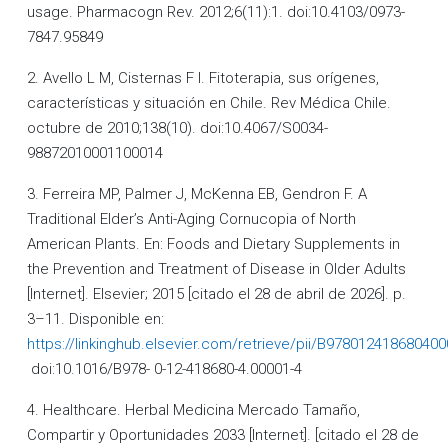
usage. Pharmacogn Rev. 2012;6(11):1. doi:10.4103/0973-
7847.95849
2. Avello L M, Cisternas F I. Fitoterapia, sus orígenes,
características y situación en Chile. Rev Médica Chile.
octubre de 2010;138(10). doi:10.4067/S0034-
98872010001100014
3. Ferreira MP, Palmer J, McKenna EB, Gendron F. A
Traditional Elder’s Anti-Aging Cornucopia of North
American Plants. En: Foods and Dietary Supplements in
the Prevention and Treatment of Disease in Older Adults
[Internet]. Elsevier; 2015 [citado el 28 de abril de 2026]. p.
3–11. Disponible en:
https://linkinghub.elsevier.com/retrieve/pii/B97801241868040
doi:10.1016/B978- 0-12-418680-4.00001-4
4. Healthcare. Herbal Medicina Mercado Tamaño,
Compartir y Oportunidades 2033 [Internet]. [citado el 28 de