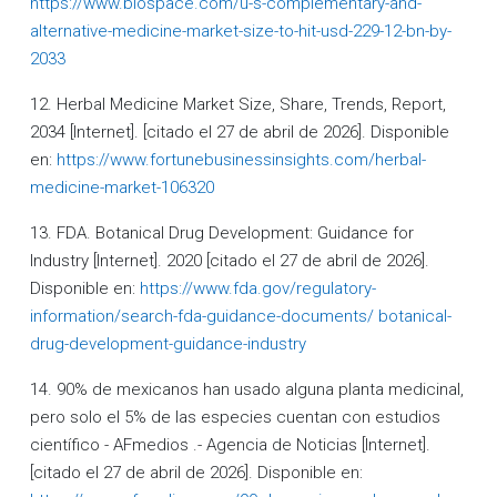
https://www.biospace.com/u-s-complementary-and-
alternative-medicine-market-size-to-hit-usd-229-12-bn-by-
2033
12. Herbal Medicine Market Size, Share, Trends, Report,
2034 [Internet]. [citado el 27 de abril de 2026]. Disponible
en:
https://www.fortunebusinessinsights.com/herbal-
medicine-market-106320
13. FDA. Botanical Drug Development: Guidance for
Industry [Internet]. 2020 [citado el 27 de abril de 2026].
Disponible en:
https://www.fda.gov/regulatory-
information/search-fda-guidance-documents/ botanical-
drug-development-guidance-industry
14. 90% de mexicanos han usado alguna planta medicinal,
pero solo el 5% de las especies cuentan con estudios
científico - AFmedios .- Agencia de Noticias [Internet].
[citado el 27 de abril de 2026]. Disponible en: