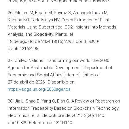
2024;16(5):637. doi:10.3390/pharmaceutics16050637
36. Yıldırım M, Erşatır M, Poyraz S, Amangeldinova M,
Kudrina NO, Terletskaya NV. Green Extraction of Plant
Materials Using Supercritical CO2: Insights into Methods,
Analysis, and Bioactivity. Plants. el
18 de agosto de 2024;13(16):2295. doi:10.3390/
plants13162295
37. United Nations. Transforming our world: the 2030
Agenda for Sustainable Development | Department of
Economic and Social Affairs [Internet]. [citado el
27 de abril de 2026]. Disponible en:
https://sdgs.un.org/2030agenda
38. Jia L, Shao B, Yang C, Bian G. A Review of Research on
Information Traceability Based on Blockchain Technology.
Electronics. el 21 de octubre de 2024;13(20):4140.
doi:10.3390/electronics13204140