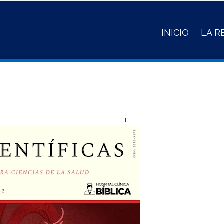
INICIO
LA R
+