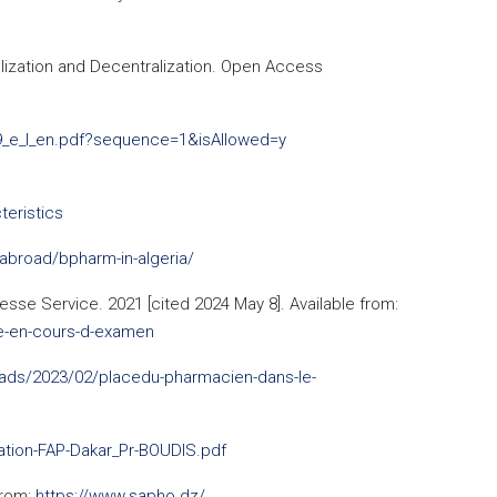
tralization and Decentralization. Open Access
19_e_l_en.pdf?sequence=1&isAllowed=y
eristics
abroad/bpharm-in-algeria/
sse Service. 2021 [cited 2024 May 8]. Available from:
re-en-cours-d-examen
oads/2023/02/placedu-pharmacien-dans-le-
ation-FAP-Dakar_Pr-BOUDIS.pdf
from:
https://www.sapho.dz/