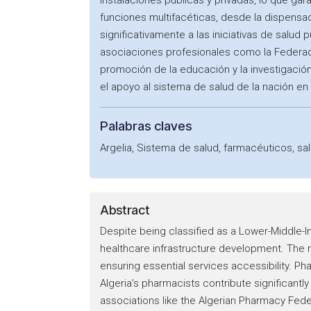
instalaciones públicas y privadas, lo que ga
funciones multifacéticas, desde la dispens
significativamente a las iniciativas de salu
asociaciones profesionales como la Federac
promoción de la educación y la investigación
el apoyo al sistema de salud de la nación e
Palabras claves
Argelia, Sistema de salud, farmacéuticos, sa
Abstract
Despite being classified as a Lower-Middle-
healthcare infrastructure development. The n
ensuring essential services accessibility. Ph
Algeria’s pharmacists contribute significantly
associations like the Algerian Pharmacy Fede