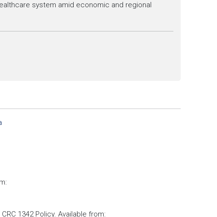
’s healthcare system amid economic and regional
a
om:
 CRC 1342 Policy. Available from: