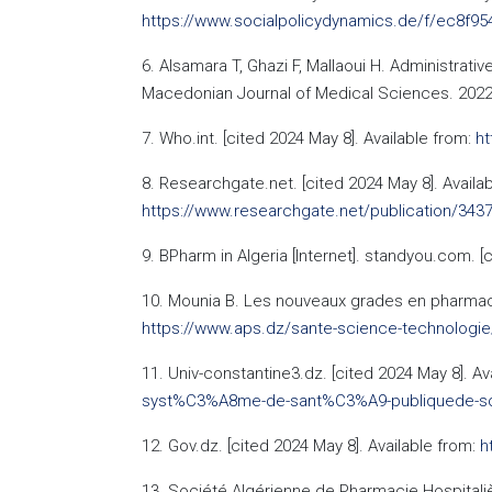
https://www.socialpolicydynamics.de/f/ec8f95
6. Alsamara T, Ghazi F, Mallaoui H. Administrati
Macedonian Journal of Medical Sciences. 2022
7. Who.int. [cited 2024 May 8]. Available from:
ht
8. Researchgate.net. [cited 2024 May 8]. Availab
https://www.researchgate.net/publication/343
9. BPharm in Algeria [Internet]. standyou.com. [
10. Mounia B. Les nouveaux grades en pharmacie 
https://www.aps.dz/sante-science-technologie
11. Univ-constantine3.dz. [cited 2024 May 8]. Av
syst%C3%A8me-de-sant%C3%A9-publiquede-so
12. Gov.dz. [cited 2024 May 8]. Available from:
h
13. Société Algérienne de Pharmacie Hospitaliè