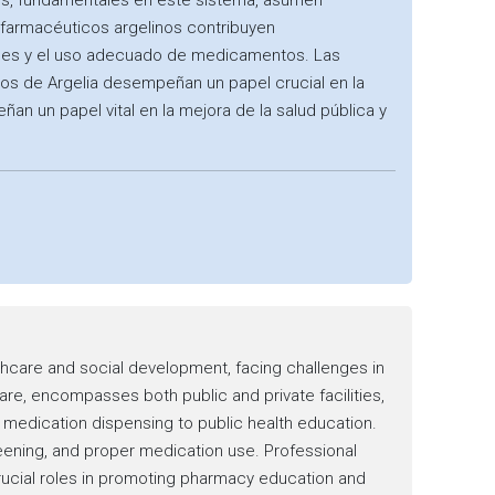
icos, fundamentales en este sistema, asumen
farmacéuticos argelinos contribuyen
medades y el uso adecuado de medicamentos. Las
os de Argelia desempeñan un papel crucial en la
an un papel vital en la mejora de la salud pública y
hcare and social development, facing challenges in
re, encompasses both public and private facilities,
m medication dispensing to public health education.
creening, and proper medication use. Professional
crucial roles in promoting pharmacy education and