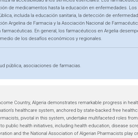
rantiza la accesibilidad a los servicios esenciales. Los farmacéut
ación de medicamentos hasta la educación en enfermedades. Los 
d pública, incluida la educación sanitaria, la detección de enfer
ión Argelina de Farmacia y la Asociación Nacional de Farmacéutic
 farmacéuticas. En general, los farmacéuticos en Argelia desempeñ
n medio de los desafíos económicos y regionales.
lud pública, asociaciones de farmacias.
Income Country, Algeria demonstrates remarkable progress in healt
ation’s healthcare system, anchored by state-backed free healthca
armacists, pivotal in this system, undertake multifaceted roles fro
 to public health initiatives, including health education, disease s
ration and the National Association of Algerian Pharmacists play 