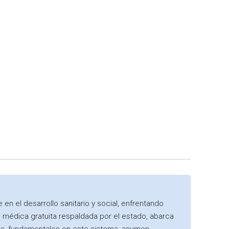
n el desarrollo sanitario y social, enfrentando
ión médica gratuita respaldada por el estado, abarca