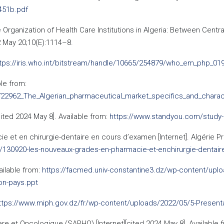
451b.pdf
ve Organization of Health Care Institutions in Algeria: Between Cen
 May 20;10(E):1114–8.
tps://iris.who.int/bitstream/handle/10665/254879/who_em_php_0
le from:
722962_The_Algerian_pharmaceutical_market_specifics_and_charact
cited 2024 May 8]. Available from:
https://www.standyou.com/study-
et en chirurgie-dentaire en cours d’examen [Internet]. Algérie Pre
/130920-les-nouveaux-grades-en-pharmacie-et-enchirurgie-dentai
ailable from:
https://facmed.univ-constantine3.dz/wp-content/upl
n-pays.ppt
ttps://www.miph.gov.dz/fr/wp-content/uploads/2022/05/5-Present
re et Oncologique (SAPHO) [Internet][cited 2024 May 8]. Available 