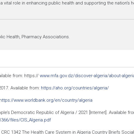
y a vital role in enhancing public health and supporting the nation
lic Health, Pharmacy Associations.
ilable from: https://
www.mfa.gov.dz/discover-algeria/about-algeri
 2017. Available from:
https://aho.org/countries/algeria/
https://www.worldbank.org/en/country/algeria
ple’s Democratic Republic of Algeria / 2021 [Internet]. Available fr
1366/files/CIS_Algeria.pdf
y CRC 1342 The Health Care System in Algeria Country Briefs Social