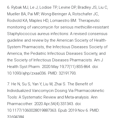
6. Rybak MJ, Le J, Lodise TP, Levine DP, Bradley JS, Liu C,
Mueller BA, Pai MP, Wong-Beringer A, Rotschafer JC,
Rodvold KA, Maples HD, Lomaestro BM. Therapeutic
monitoring of vancomycin for serious methicillin-resistant
Staphylococcus aureus infections: A revised consensus
guideline and review by the American Society of Health-
System Pharmacists, the Infectious Diseases Society of
America, the Pediatric Infectious Diseases Society, and
the Society of Infectious Diseases Pharmacists. Am J
Health Syst Pharm. 2020 May 19;77(11):835-864. doi:
10.1093/ajhp/zxaa036. PMID: 32191793.
7. He N, Su S, Yan Y, Liu W, Zhai S. The Benefit of
Individualized Vancomycin Dosing Via Pharmacokinetic
Tools: A Systematic Review and Meta-analysis. Ann
Pharmacother. 2020 Apr;54(4):331343. doi:
10.1177/1060028019887363. Epub 2019 Nov 6. PMID:
31694384.