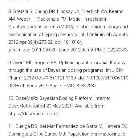
8. Stefani S, Chung DR, Lindsay JA, Friedrich AW, Kearns
AM, Westh H, Mackenzie FM. Meticillin-resistant
Staphylococcus aureus (MRSA): global epidemiology and
harmonisation of typing methods. Int J Antimicrob Agents.
2012 Apr;39(4):273-82. doi: 10.1016/j.
ijantimicag.2011.09.030. Epub 2012 Jan 9. PMID: 22230333.
9. Avent ML, Rogers BA. Optimising antimicrobial therapy
through the use of Bayesian dosing programs. Int J Clin
Pharm. 2019 Oct;41(5):1121-1130. doi: 10.1007/s11096-019-
00886-4. Epub 2019 Aug 7. PMID: 31392582.
10. DoseMeRx Bayesian Dosing Platform [Internet].
DoseMeRx. [cited 20 May 2021]. Available from:
https://doseme-rx.com/
11. Buelga DS, del Mar Fernandez de Gatta M, Herrera EV,
Dominguez-Gil A, García MJ. Population pharmacokinetic