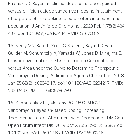
Faldasz JD. Bayesian clinical decision support-guided
versus clinician-guided vancomycin dosing in attainment
of targeted pharmacokinetic parameters in a paediatric
population. J Antimicrob Chemother. 2020 Feb 1;75(2):434-
437. doi: 10.1093/jac/dkz444. PMID: 31670812.
15. Neely MN, Kato L, Youn G, Kraler L, Bayard D, van
Guilder M, Schumitzky A, Yamada W, Jones B, Minejima E.
Prospective Trial on the Use of Trough Concentration
versus Area under the Curve to Determine Therapeutic
Vancomycin Dosing. Antimicrob Agents Chemother. 2018
Jan 25;62(2): e02042-17. doi: 10.1128/AAC.0204217. PMID:
29203493; PMCID: PMC5786789.
16. Sabourenkov PE, McLeay RC. 1599. AUC24
Vancomycin Bayesian-Based Dosing: Increasing
Therapeutic Target Attainment with Decreased TDM Cost.
Open Forum Infect Dis. 2019 Oct 23;6(Sup-pl 2): S583. doi:
10.1093/ofid/ofz360.1463. PMCID: PMC6809216.