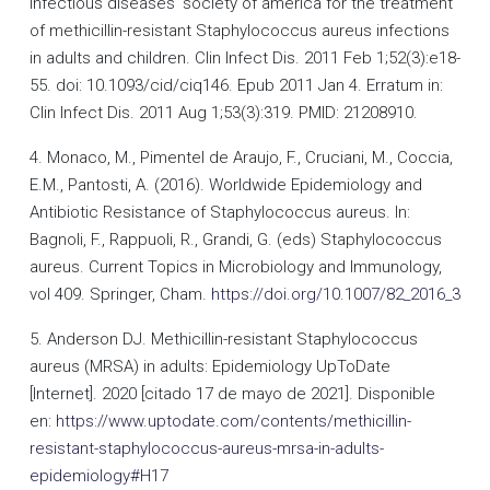
infectious diseases’ society of america for the treatment
of methicillin-resistant Staphylococcus aureus infections
in adults and children. Clin Infect Dis. 2011 Feb 1;52(3):e18-
55. doi: 10.1093/cid/ciq146. Epub 2011 Jan 4. Erratum in:
Clin Infect Dis. 2011 Aug 1;53(3):319. PMID: 21208910.
4. Monaco, M., Pimentel de Araujo, F., Cruciani, M., Coccia,
E.M., Pantosti, A. (2016). Worldwide Epidemiology and
Antibiotic Resistance of Staphylococcus aureus. In:
Bagnoli, F., Rappuoli, R., Grandi, G. (eds) Staphylococcus
aureus. Current Topics in Microbiology and Immunology,
vol 409. Springer, Cham.
https://doi.org/10.1007/82_2016_3
5. Anderson DJ. Methicillin-resistant Staphylococcus
aureus (MRSA) in adults: Epidemiology UpToDate
[Internet]. 2020 [citado 17 de mayo de 2021]. Disponible
en:
https://www.uptodate.com/contents/methicillin-
resistant-staphylococcus-aureus-mrsa-in-adults-
epidemiology#H17