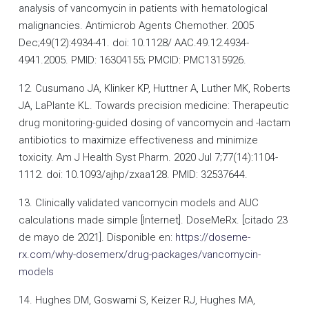
analysis of vancomycin in patients with hematological
malignancies. Antimicrob Agents Chemother. 2005
Dec;49(12):4934-41. doi: 10.1128/ AAC.49.12.4934-
4941.2005. PMID: 16304155; PMCID: PMC1315926.
12. Cusumano JA, Klinker KP, Huttner A, Luther MK, Roberts
JA, LaPlante KL. Towards precision medicine: Therapeutic
drug monitoring-guided dosing of vancomycin and -lactam
antibiotics to maximize effectiveness and minimize
toxicity. Am J Health Syst Pharm. 2020 Jul 7;77(14):1104-
1112. doi: 10.1093/ajhp/zxaa128. PMID: 32537644.
13. Clinically validated vancomycin models and AUC
calculations made simple [Internet]. DoseMeRx. [citado 23
de mayo de 2021]. Disponible en:
https://doseme-
rx.com/why-dosemerx/drug-packages/vancomycin-
models
14. Hughes DM, Goswami S, Keizer RJ, Hughes MA,