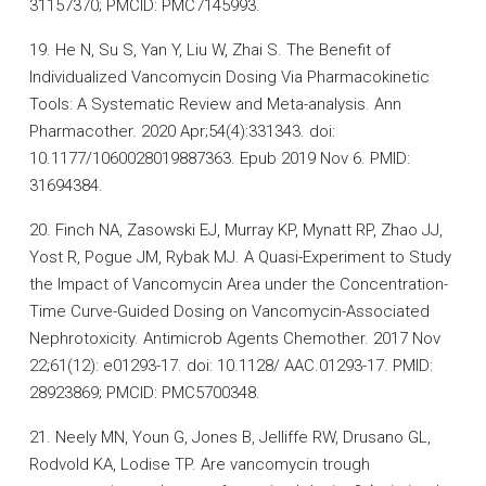
31157370; PMCID: PMC7145993.
19. He N, Su S, Yan Y, Liu W, Zhai S. The Benefit of
Individualized Vancomycin Dosing Via Pharmacokinetic
Tools: A Systematic Review and Meta-analysis. Ann
Pharmacother. 2020 Apr;54(4):331343. doi:
10.1177/1060028019887363. Epub 2019 Nov 6. PMID:
31694384.
20. Finch NA, Zasowski EJ, Murray KP, Mynatt RP, Zhao JJ,
Yost R, Pogue JM, Rybak MJ. A Quasi-Experiment to Study
the Impact of Vancomycin Area under the Concentration-
Time Curve-Guided Dosing on Vancomycin-Associated
Nephrotoxicity. Antimicrob Agents Chemother. 2017 Nov
22;61(12): e01293-17. doi: 10.1128/ AAC.01293-17. PMID:
28923869; PMCID: PMC5700348.
21. Neely MN, Youn G, Jones B, Jelliffe RW, Drusano GL,
Rodvold KA, Lodise TP. Are vancomycin trough