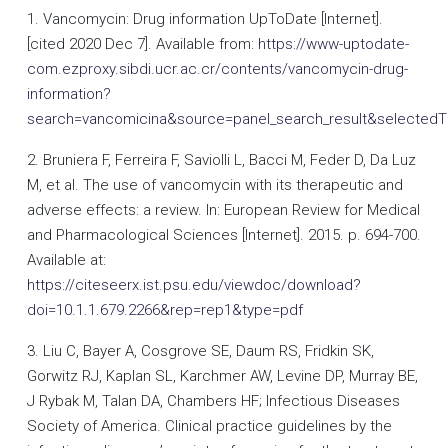
1. Vancomycin: Drug information UpToDate [Internet].
[cited 2020 Dec 7]. Available from:
https://www-uptodate-
com.ezproxy.sibdi.ucr.ac.cr/contents/vancomycin-drug-
information?
search=vancomicina&source=panel_search_result&selectedT
2. Bruniera F, Ferreira F, Saviolli L, Bacci M, Feder D, Da Luz
M, et al. The use of vancomycin with its therapeutic and
adverse effects: a review. In: European Review for Medical
and Pharmacological Sciences [Internet]. 2015. p. 694-700.
Available at:
https://citeseerx.ist.psu.edu/viewdoc/download?
doi=10.1.1.679.2266&rep=rep1&type=pdf
3. Liu C, Bayer A, Cosgrove SE, Daum RS, Fridkin SK,
Gorwitz RJ, Kaplan SL, Karchmer AW, Levine DP, Murray BE,
J Rybak M, Talan DA, Chambers HF; Infectious Diseases
Society of America. Clinical practice guidelines by the