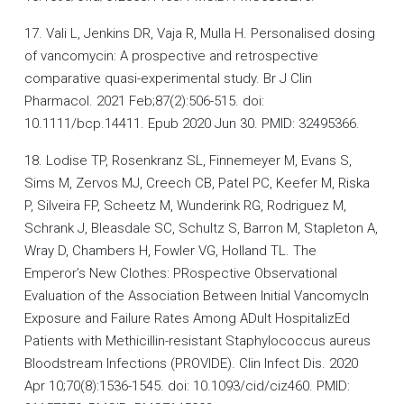
17. Vali L, Jenkins DR, Vaja R, Mulla H. Personalised dosing
of vancomycin: A prospective and retrospective
comparative quasi-experimental study. Br J Clin
Pharmacol. 2021 Feb;87(2):506-515. doi:
10.1111/bcp.14411. Epub 2020 Jun 30. PMID: 32495366.
18. Lodise TP, Rosenkranz SL, Finnemeyer M, Evans S,
Sims M, Zervos MJ, Creech CB, Patel PC, Keefer M, Riska
P, Silveira FP, Scheetz M, Wunderink RG, Rodriguez M,
Schrank J, Bleasdale SC, Schultz S, Barron M, Stapleton A,
Wray D, Chambers H, Fowler VG, Holland TL. The
Emperor’s New Clothes: PRospective Observational
Evaluation of the Association Between Initial VancomycIn
Exposure and Failure Rates Among ADult HospitalizEd
Patients with Methicillin-resistant Staphylococcus aureus
Bloodstream Infections (PROVIDE). Clin Infect Dis. 2020
Apr 10;70(8):1536-1545. doi: 10.1093/cid/ciz460. PMID: