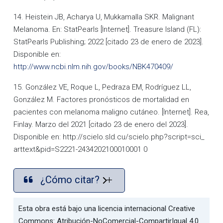
14. Heistein JB, Acharya U, Mukkamalla SKR. Malignant
Melanoma. En: StatPearls [Internet]. Treasure Island (FL):
StatPearls Publishing; 2022 [citado 23 de enero de 2023].
Disponible en:
http://www.ncbi.nlm.nih.gov/books/NBK470409/
15. González VE, Roque L, Pedraza EM, Rodríguez LL,
González M. Factores pronósticos de mortalidad en
pacientes con melanoma maligno cutáneo. [Internet]. Rea,
Finlay. Marzo del 2021 [citado 23 de enero del 2023].
Disponible en: http://scielo.sld.cu/scielo.php?script=sci_
arttext&pid=S2221-2434202100010001 0
¿Cómo citar?
Esta obra está bajo una licencia internacional Creative
Commons: Atribución-NoComercial-CompartirIgual 4.0