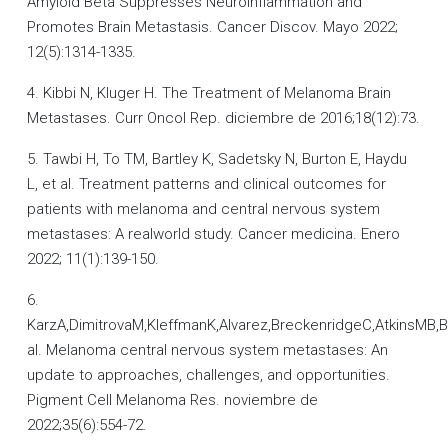
Amyloid Beta Suppresses Neuroinflammation and
Promotes Brain Metastasis. Cancer Discov. Mayo 2022;
12(5):1314-1335.
4. Kibbi N, Kluger H. The Treatment of Melanoma Brain
Metastases. Curr Oncol Rep. diciembre de 2016;18(12):73.
5. Tawbi H, To TM, Bartley K, Sadetsky N, Burton E, Haydu
L, et al. Treatment patterns and clinical outcomes for
patients with melanoma and central nervous system
metastases: A realworld study. Cancer medicina. Enero
2022; 11(1):139-150.
6.
KarzA,DimitrovaM,KleffmanK,Alvarez,BreckenridgeC,AtkinsMB,B
al. Melanoma central nervous system metastases: An
update to approaches, challenges, and opportunities.
Pigment Cell Melanoma Res. noviembre de
2022;35(6):554-72.