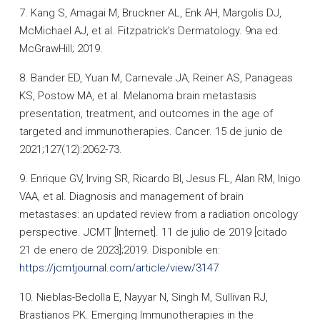
7. Kang S, Amagai M, Bruckner AL, Enk AH, Margolis DJ,
McMichael AJ, et al. Fitzpatrick’s Dermatology. 9na ed.
McGrawHill; 2019.
8. Bander ED, Yuan M, Carnevale JA, Reiner AS, Panageas
KS, Postow MA, et al. Melanoma brain metastasis
presentation, treatment, and outcomes in the age of
targeted and immunotherapies. Cancer. 15 de junio de
2021;127(12):2062-73.
9. Enrique GV, Irving SR, Ricardo BI, Jesus FL, Alan RM, Inigo
VAA, et al. Diagnosis and management of brain
metastases: an updated review from a radiation oncology
perspective. JCMT [Internet]. 11 de julio de 2019 [citado
21 de enero de 2023];2019. Disponible en:
https://jcmtjournal.com/article/view/3147
10. Nieblas-Bedolla E, Nayyar N, Singh M, Sullivan RJ,
Brastianos PK. Emerging Immunotherapies in the