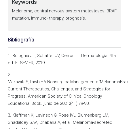
Keywords
Melanoma, central nervous system metastases, BRAF
mutation, immuno- therapy, prognosis.
Bibliografía
1. Bolognia JL, Schaffer JV, Cerroni L. Dermatología. 4ta
ed. ELSEVIER; 2019.
2.
MakawitaS,TawbiHA.NonsurgicalManagementofMelanomaBrain
Current Therapeutics, Challenges, and Strategies for
Progress. American Society of Clinical Oncology
Educational Book. junio de 2021;(41):79-90.
3. Kleffman K, Levinson G, Rose IVL, Blumenberg LM,
Shadaloey SAA, Dhabaria A, et al. Melanoma-secreted