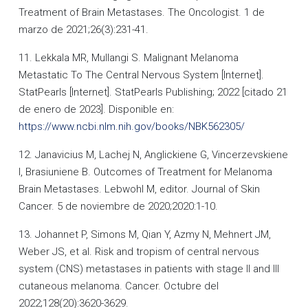
Treatment of Brain Metastases. The Oncologist. 1 de
marzo de 2021;26(3):231-41.
11. Lekkala MR, Mullangi S. Malignant Melanoma
Metastatic To The Central Nervous System [Internet].
StatPearls [Internet]. StatPearls Publishing; 2022 [citado 21
de enero de 2023]. Disponible en:
https://www.ncbi.nlm.nih.gov/books/NBK562305/
12. Janavicius M, Lachej N, Anglickiene G, Vincerzevskiene
I, Brasiuniene B. Outcomes of Treatment for Melanoma
Brain Metastases. Lebwohl M, editor. Journal of Skin
Cancer. 5 de noviembre de 2020;2020:1-10.
13. Johannet P, Simons M, Qian Y, Azmy N, Mehnert JM,
Weber JS, et al. Risk and tropism of central nervous
system (CNS) metastases in patients with stage II and III
cutaneous melanoma. Cancer. Octubre del
2022;128(20):3620-3629.