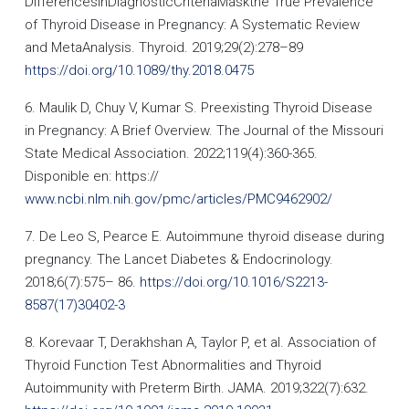
DifferencesinDiagnosticCriteriaMaskthe True Prevalence
of Thyroid Disease in Pregnancy: A Systematic Review
and MetaAnalysis. Thyroid. 2019;29(2):278–89
https://doi.org/10.1089/thy.2018.0475
6. Maulik D, Chuy V, Kumar S. Preexisting Thyroid Disease
in Pregnancy: A Brief Overview. The Journal of the Missouri
State Medical Association. 2022;119(4):360-365.
Disponible en: https://
www.ncbi.nlm.nih.gov/pmc/articles/PMC9462902/
7. De Leo S, Pearce E. Autoimmune thyroid disease during
pregnancy. The Lancet Diabetes & Endocrinology.
2018;6(7):575– 86.
https://doi.org/10.1016/S2213-
8587(17)30402-3
8. Korevaar T, Derakhshan A, Taylor P, et al. Association of
Thyroid Function Test Abnormalities and Thyroid
Autoimmunity with Preterm Birth. JAMA. 2019;322(7):632.