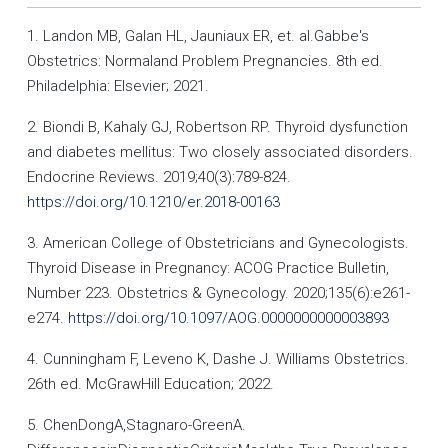
1. Landon MB, Galan HL, Jauniaux ER, et. al.Gabbe's
Obstetrics: Normaland Problem Pregnancies. 8th ed.
Philadelphia: Elsevier; 2021.
2. Biondi B, Kahaly GJ, Robertson RP. Thyroid dysfunction
and diabetes mellitus: Two closely associated disorders.
Endocrine Reviews. 2019;40(3):789-824.
https://doi.org/10.1210/er.2018-00163
3. American College of Obstetricians and Gynecologists.
Thyroid Disease in Pregnancy: ACOG Practice Bulletin,
Number 223. Obstetrics & Gynecology. 2020;135(6):e261-
e274.
https://doi.org/10.1097/AOG.0000000000003893
4. Cunningham F, Leveno K, Dashe J. Williams Obstetrics.
26th ed. McGrawHill Education; 2022.
5. ChenDongA,Stagnaro-GreenA.