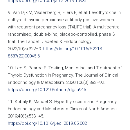
https://doi.org/10.1001/jama.2019.10931
9. Van Dijk M, Vissenberg R, Fliers E, et al. Levothyroxine in
euthyroid thyroid peroxidase antibody positive women
with recurrent pregnancy loss (T4LIFE trial): A multicentre,
randomised, double-blind, placebo-controlled, phase 3
trial. The Lancet Diabetes & Endocrinology.
2022;10(5):322–9.
https://doi.org/10.1016/S2213-
8587(22)00045-6
10. Lee S, Pearce E. Testing, Monitoring, and Treatment of
Thyroid Dysfunction in Pregnancy. The Journal of Clinical
Endocrinology & Metabolism. 2020;106(3):883–92.
https://doi.org/10.1210/clinem/dgaa945
11. Kobaly K, Mandel S. Hyperthyroidism and Pregnancy.
Endocrinology and Metabolism Clinics of North America.
2019;48(3):533–45.
https://doi.org/10.1016/j.ecl.2019.05.002