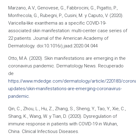
Marzano, A.V., Genovese, G., Fabbrocini, G., Pigatto, P.,
Monfrecola, G., Rubegni, P., Cusini, M. y Caputo, V. (2020).
Varicella-like exanthema as a specific COVID-19-
associated skin manifestation: multi-center case series of
22 patients. Journal of the American Academy of
Dermatology. doi:10.1016/j.jaad.2020.04.044
Otto, M.A. (2020). Skin manifestations are emerging in the
coronavirus pandemic. Dermatology News. Recuperado
de
https://www.mdedge.com/dermatology/article/220183/corona
updates/skin-manifestations-are-emerging-coronavirus-
pandemic
.
Qin, C., Zhou, L., Hu, Z., Zhang, S., Sheng, Y., Tao, Y., Xie, C.,
Shang, K., Wang, W. y Tian, D. (2020). Dysregulation of
immune response in patients with COVID-19 in Wuhan,
China. Clinical Infectious Diseases.