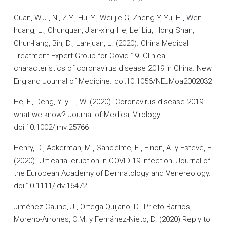
Guan, W.J., Ni, Z.Y., Hu, Y., Wei-jie G, Zheng-Y, Yu, H., Wen-
huang, L., Chunquan, Jian-xing He, Lei Liu, Hong Shan,
Chun-liang, Bin, D., Lan-juan, L. (2020). China Medical
Treatment Expert Group for Covid-19. Clinical
characteristics of coronavirus disease 2019 in China. New
England Journal of Medicine. doi:10.1056/NEJMoa2002032
He, F., Deng, Y. y Li, W. (2020). Coronavirus disease 2019:
what we know? Journal of Medical Virology.
doi:10.1002/jmv.25766
Henry, D., Ackerman, M., Sancelme, E., Finon, A. y Esteve, E.
(2020). Urticarial eruption in COVID-19 infection. Journal of
the European Academy of Dermatology and Venereology.
doi:10.1111/jdv.16472
Jiménez-Cauhe, J., Ortega-Quijano, D., Prieto-Barrios,
Moreno-Arrones, O.M. y Fernánez-Nieto, D. (2020) Reply to