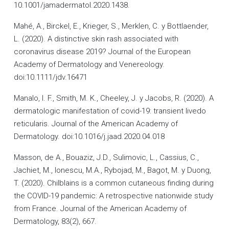
10.1001/jamadermatol.2020.1438.
Mahé, A., Birckel, E., Krieger, S., Merklen, C. y Bottlaender,
L. (2020). A distinctive skin rash associated with
coronavirus disease 2019? Journal of the European
Academy of Dermatology and Venereology.
doi:10.1111/jdv.16471
Manalo, I. F., Smith, M. K., Cheeley, J. y Jacobs, R. (2020). A
dermatologic manifestation of covid-19: transient livedo
reticularis. Journal of the American Academy of
Dermatology. doi:10.1016/j.jaad.2020.04.018
Masson, de A., Bouaziz, J.D., Sulimovic, L., Cassius, C.,
Jachiet, M., Ionescu, M.A., Rybojad, M., Bagot, M. y Duong,
T. (2020). Chilblains is a common cutaneous finding during
the COVID-19 pandemic: A retrospective nationwide study
from France. Journal of the American Academy of
Dermatology, 83(2), 667.