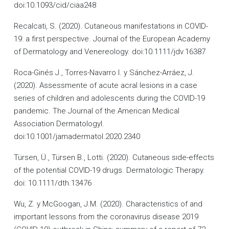
doi:10.1093/cid/ciaa248
Recalcati, S. (2020). Cutaneous manifestations in COVID-
19: a first perspective. Journal of the European Academy
of Dermatology and Venereology. doi:10.1111/jdv.16387
Roca-Ginés J., Torres-Navarro I. y Sánchez-Arráez, J.
(2020). Assessmente of acute acral lesions in a case
series of children and adolescents during the COVID-19
pandemic. The Journal of the American Medical
Association Dermatologyl.
doi:10.1001/jamadermatol.2020.2340
Türsen, Ü., Türsen B., Lotti. (2020). Cutaneous sıde-effects
of the potential COVID-19 drugs. Dermatologic Therapy.
doi: 10.1111/dth.13476
Wu, Z. y McGoogan, J.M. (2020). Characteristics of and
important lessons from the coronavirus disease 2019