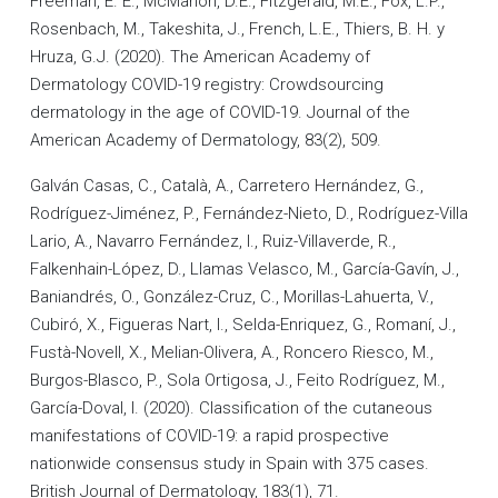
Freeman, E. E., McMahon, D.E., Fitzgerald, M.E., Fox, L.P.,
Rosenbach, M., Takeshita, J., French, L.E., Thiers, B. H. y
Hruza, G.J. (2020). The American Academy of
Dermatology COVID-19 registry: Crowdsourcing
dermatology in the age of COVID-19. Journal of the
American Academy of Dermatology, 83(2), 509.
Galván Casas, C., Català, A., Carretero Hernández, G.,
Rodríguez-Jiménez, P., Fernández-Nieto, D., Rodríguez-Villa
Lario, A., Navarro Fernández, I., Ruiz-Villaverde, R.,
Falkenhain-López, D., Llamas Velasco, M., García-Gavín, J.,
Baniandrés, O., González-Cruz, C., Morillas-Lahuerta, V.,
Cubiró, X., Figueras Nart, I., Selda-Enriquez, G., Romaní, J.,
Fustà-Novell, X., Melian-Olivera, A., Roncero Riesco, M.,
Burgos-Blasco, P., Sola Ortigosa, J., Feito Rodríguez, M.,
García-Doval, I. (2020). Classification of the cutaneous
manifestations of COVID-19: a rapid prospective
nationwide consensus study in Spain with 375 cases.
British Journal of Dermatology, 183(1), 71.