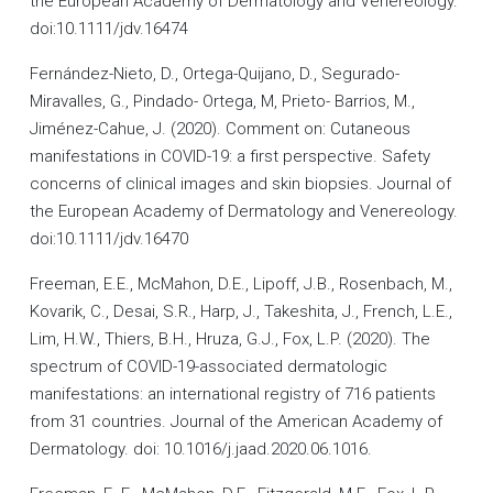
the European Academy of Dermatology and Venereology.
doi:10.1111/jdv.16474
Fernández-Nieto, D., Ortega-Quijano, D., Segurado-
Miravalles, G., Pindado- Ortega, M, Prieto- Barrios, M.,
Jiménez-Cahue, J. (2020). Comment on: Cutaneous
manifestations in COVID-19: a first perspective. Safety
concerns of clinical images and skin biopsies. Journal of
the European Academy of Dermatology and Venereology.
doi:10.1111/jdv.16470
Freeman, E.E., McMahon, D.E., Lipoff, J.B., Rosenbach, M.,
Kovarik, C., Desai, S.R., Harp, J., Takeshita, J., French, L.E.,
Lim, H.W., Thiers, B.H., Hruza, G.J., Fox, L.P. (2020). The
spectrum of COVID-19-associated dermatologic
manifestations: an international registry of 716 patients
from 31 countries. Journal of the American Academy of
Dermatology. doi: 10.1016/j.jaad.2020.06.1016.