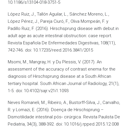
10.1186/s13104-018-3751-5
López Ruiz, J., Tallón Aguilar, L., Sánchez Moreno, L.,
López Pérez, J., Pareja Ciuró, F., Oliva Mompeán, F. y
Padillo Ruiz, F. (2016). Hirschsprung disease with debut in
adult age as acute intestinal obstruction: case report.
Revista Española De Enfermedades Digestivas, 108(11),
742-746. doi: 10.17235/reed.2016.3841/2015
Msomi, M., Mangray, H. y Du Plessis, V. (2017). An
assessment of the accuracy of contrast enema for the
diagnosis of Hirschsprung disease at a South African
tertiary hospital. South African Journal of Radiology, 21(1),
1-5. doi: 10.4102/sajr.v21i1.1093
Neves Romaneli, M., Ribeiro, A., Bustorff‐Silva, J., Carvalho,
R. y Lomazi, E. (2016). Doença de Hirschsprung –
Dismotilidade intestinal pós‐ cirúrgica. Revista Paulista De
Pediatria, 34(3), 388-392. doi: 10.1016/j.rpped.2015.12.008