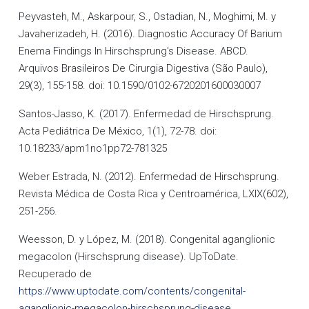
Peyvasteh, M., Askarpour, S., Ostadian, N., Moghimi, M. y
Javaherizadeh, H. (2016). Diagnostic Accuracy Of Barium
Enema Findings In Hirschsprung's Disease. ABCD.
Arquivos Brasileiros De Cirurgia Digestiva (São Paulo),
29(3), 155-158. doi: 10.1590/0102-6720201600030007
Santos-Jasso, K. (2017). Enfermedad de Hirschsprung.
Acta Pediátrica De México, 1(1), 72-78. doi:
10.18233/apm1no1pp72-781325
Weber Estrada, N. (2012). Enfermedad de Hirschsprung.
Revista Médica de Costa Rica y Centroamérica, LXIX(602),
251-256.
Weesson, D. y López, M. (2018). Congenital aganglionic
megacolon (Hirschsprung disease). UpToDate.
Recuperado de
https://www.uptodate.com/contents/congenital-
aganglionic-megacolon-hirschsprung-disease