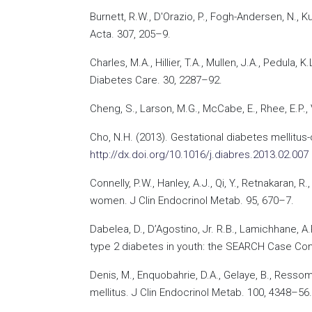
Burnett, R.W., D'Orazio, P., Fogh-Andersen, N., 
Acta. 307, 205–9.
Charles, M.A., Hillier, T.A., Mullen, J.A., Pedul
Diabetes Care. 30, 2287–92.
Cheng, S., Larson, M.G., McCabe, E., Rhee, E.P.,
Cho, N.H. (2013). Gestational diabetes mellit
http://dx.doi.org/10.1016/j.diabres.2013.02.007
Connelly, P.W., Hanley, A.J., Qi, Y., Retnakaran
women. J Clin Endocrinol Metab. 95, 670–7.
Dabelea, D., D’Agostino, Jr. R.B., Lamichhane, A.
type 2 diabetes in youth: the SEARCH Case Cont
Denis, M., Enquobahrie, D.A., Gelaye, B., Resso
mellitus. J Clin Endocrinol Metab. 100, 4348–56.