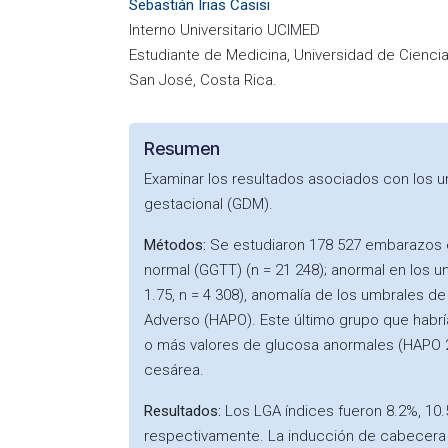
Sebastián Irias Casisi
Interno Universitario UCIMED
Estudiante de Medicina, Universidad de Cienci
San José, Costa Rica.
Resumen
Examinar los resultados asociados con los um
gestacional (GDM).
Métodos:
Se estudiaron 178 527 embarazos e
normal (GGTT) (n = 21 248); anormal en los 
1.75, n = 4 308), anomalía de los umbrales 
Adverso (HAPO). Este último grupo que habría
o más valores de glucosa anormales (HAPO 2-2
cesárea.
Resultados:
Los LGA índices fueron 8.2%, 10.
respectivamente. La inducción de cabecera 