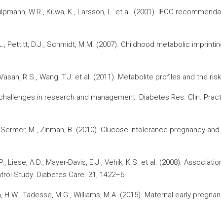
Kulpmann, W.R., Kuwa, K., Larsson, L. et al. (2001). IFCC recommenda
a, K.L., Pettitt, D.J., Schmidt, M.M. (2007). Childhood metabolic impri
 Vasan, R.S., Wang, T.J. et al. (2011). Metabolite profiles and the r
us-challenges in research and management. Diabetes Res. Clin. Pra
, R., Sermer, M., Zinman, B. (2010). Glucose intolerance pregnancy 
P., Liese, A.D., Mayer-Davis, E.J., Vehik, K.S. et al. (2008). Associ
rol Study. Diabetes Care. 31, 1422–6.
m, H.W., Tadesse, M.G., Williams, M.A. (2015). Maternal early pregn