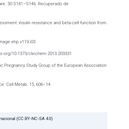
s Care. 30 S141–S146. Recuperado de
ssessment: insulin resistance and beta-cell function from
image.ehp.v119.i03
doi.org/10.1373/clinchem.2013.203331
.
betic Pregnancy Study Group of the European Association
ce. Cell Metab. 15, 606–14.
rnacional (CC BY-NC-SA 4.0)