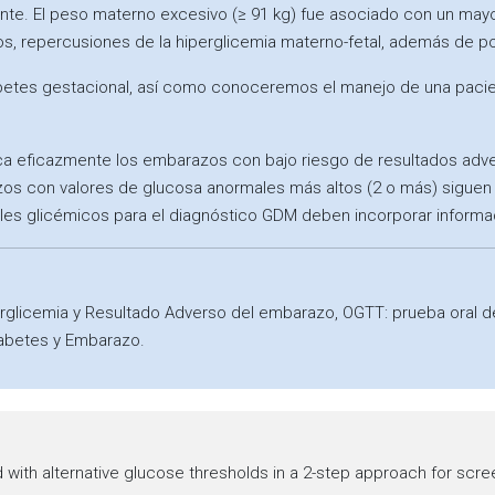
te. El peso materno excesivo (≥ 91 kg) fue asociado con un mayo
, repercusiones de la hiperglicemia materno-fetal, además de p
etes gestacional, así como conoceremos el manejo de una pacien
ca eficazmente los embarazos con bajo riesgo de resultados adver
zos con valores de glucosa anormales más altos (2 o más) siguen
ales glicémicos para el diagnóstico GDM deben incorporar inform
rglicemia y Resultado Adverso del embarazo, OGTT: prueba oral de
iabetes y Embarazo.
th alternative glucose thresholds in a 2-step approach for scree