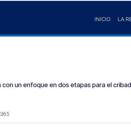
INICIO
LA R
n con un enfoque en dos etapas para el criba
2365