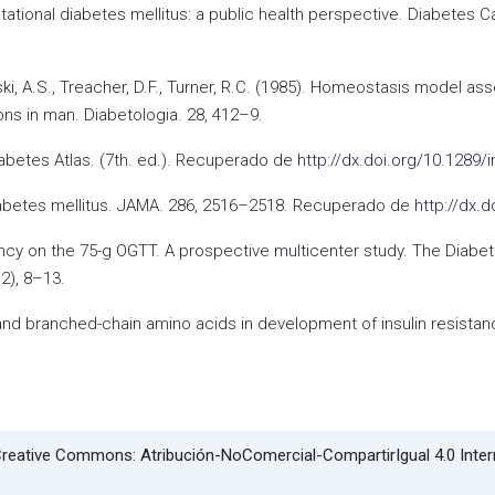
estational diabetes mellitus: a public health perspective. Diabete
nski, A.S., Treacher, D.F., Turner, R.C. (1985). Homeostasis model a
ons in man. Diabetologia. 28, 412–9.
iabetes Atlas. (7th. ed.). Recuperado de
http://dx.doi.org/10.1289/
l diabetes mellitus. JAMA. 286, 2516–2518. Recuperado de
http://dx.
regnancy on the 75-g OGTT. A prospective multicenter study. The Dia
2), 8–13.
 and branched-chain amino acids in development of insulin resistan
l Creative Commons: Atribución-NoComercial-CompartirIgual 4.0 Inte