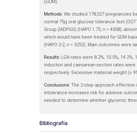
(GDM).
Methods:
We studied 178,527 pregnancies bet
normal 75g oral glucose tolerance test (OGT
Group (IADPSG) (HAPO 1.75, n = 4308); abnorm
which would have been treated for GDM based
(HAPO 2-2, n = 3252). Main outcomes were lar
Results:
LGA rates were 8.2%, 10.5%, 14.2%, 
induction and caesarean-section rates were 
respectively. Excessive maternal weight (≥ 9
Conclusions:
The 2-step approach effective i
intolerance increases risk for adverse outco
needed to determine whether glycemic thres
Bibliografía