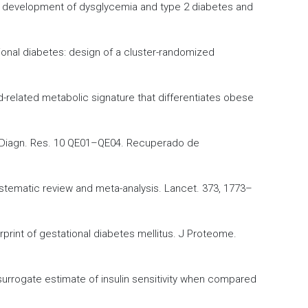
of the development of dysglycemia and type 2 diabetes and
tational diabetes: design of a cluster-randomized
cid-related metabolic signature that differentiates obese
in. Diagn. Res. 10 QE01–QE04. Recuperado de
a systematic review and meta-analysis. Lancet. 373, 1773–
gerprint of gestational diabetes mellitus. J Proteome.
 surrogate estimate of insulin sensitivity when compared