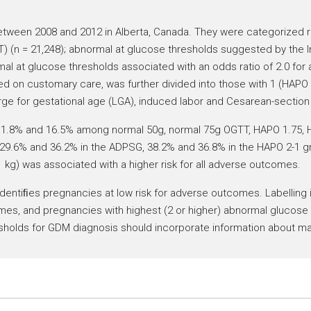
ween 2008 and 2012 in Alberta, Canada. They were categorized ret
T) (n = 21,248); abnormal at glucose thresholds suggested by the 
al at glucose thresholds associated with an odds ratio of 2.0 for a
 on customary care, was further divided into those with 1 (HAPO 
ge for gestational age (LGA), induced labor and Cesarean-section 
11.8% and 16.5% among normal 50g, normal 75g OGTT, HAPO 1.75, H
29.6% and 36.2% in the ADPSG, 38.2% and 36.8% in the HAPO 2-1 g
1 kg) was associated with a higher risk for all adverse outcomes.
dentiﬁes pregnancies at low risk for adverse outcomes. Labelling
mes, and pregnancies with highest (2 or higher) abnormal glucose v
holds for GDM diagnosis should incorporate information about ma