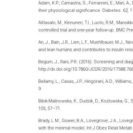
Adam, K.P., Camastra, S., Ferrannini, E., Mari, A
their physiological significance. Diabetes. 62, 
Aittasalo, M., Kinnunen, T.I., Luoto, R.M., Mansi
controlled trial and one-year follow-up. BMC Pre
An, J., Bain, J.R., Lien, L.F., Muehlbauer, M.J.,
and lean humans and contributes to insulin resi
Begum, J., Rani, P.R. (2016). Screening and di
http://dx.doi.org/10.7860/JCDR/2016/17588.76
Bellamy, L., Casas, J.P., Hingorani, A.D., Willi
9.
Bibik-Malinowska, K., Dudzik, D., Kozlowska, G., 
103, 57–71.
Brady, L.M., Gower, B.A., Lovegrove, J.A., Love
with the minimal model. Int J Obes Relat Metab 