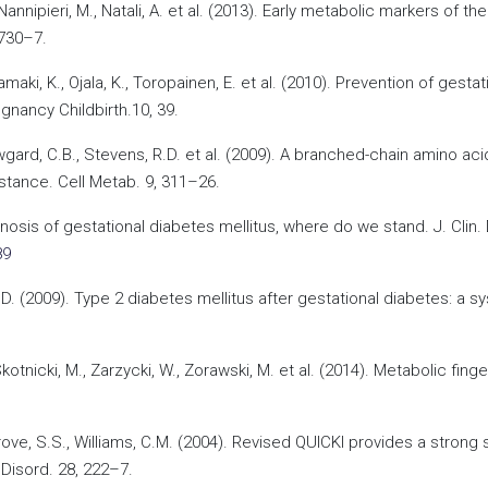
., Nannipieri, M., Natali, A. et al. (2013). Early metabolic markers 
1730–7.
kkamaki, K., Ojala, K., Toropainen, E. et al. (2010). Prevention of ges
gnancy Childbirth.10, 39.
 Newgard, C.B., Stevens, R.D. et al. (2009). A branched-chain amino a
stance. Cell Metab. 9, 311–26.
agnosis of gestational diabetes mellitus, where do we stand. J. Cl
89
ams, D. (2009). Type 2 diabetes mellitus after gestational diabetes: 
Skotnicki, M., Zarzycki, W., Zorawski, M. et al. (2014). Metabolic fin
grove, S.S., Williams, C.M. (2004). Revised QUICKI provides a strong
Disord. 28, 222–7.