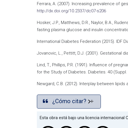
Ferrara, A. (2007). Increasing prevalence of g
http://dx.doi.org/10.2337/dc07-s206
Hosker, J.P., Matthews, D.R., Naylor, B.A., Rude
fasting plasma glucose and insulin concentrati
International Diabetes Federation (2015). IDF D
Jovanovic, L., Pettitt, D.J. (2001). Gestationa
Lind, T., Phillips, P.R. (1991). Influence of p
for the Study of Diabetes. Diabetes. 40 (Suppl. 
Newgard, C.B. (2012). Interplay between lipids
¿Cómo citar?
Esta obra está bajo una licencia internaciona