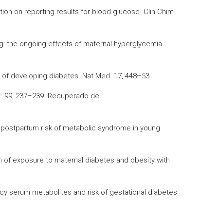
tion on reporting results for blood glucose. Clin Chim
nting: the ongoing effects of maternal hyperglycemia.
isk of developing diabetes. Nat Med. 17, 448–53.
ct. 99, 237–239. Recuperado de
and postpartum risk of metabolic syndrome in young
ation of exposure to maternal diabetes and obesity with
ancy serum metabolites and risk of gestational diabetes