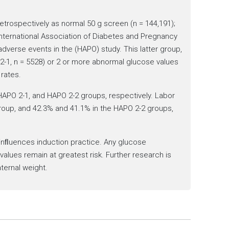
rospectively as normal 50 g screen (n = 144,191);
International Association of Diabetes and Pregnancy
dverse events in the (HAPO) study. This latter group,
2-1, n = 5528) or 2 or more abnormal glucose values
rates.
APO 2-1, and HAPO 2-2 groups, respectively. Labor
roup, and 42.3% and 41.1% in the HAPO 2-2 groups,
 inﬂuences induction practice. Any glucose
alues remain at greatest risk. Further research is
ternal weight.