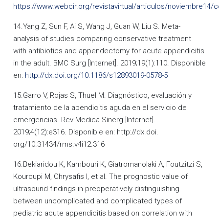
https://www.webcir.org/revistavirtual/articulos/noviembre14
14.Yang Z, Sun F, Ai S, Wang J, Guan W, Liu S. Meta-
analysis of studies comparing conservative treatment
with antibiotics and appendectomy for acute appendicitis
in the adult. BMC Surg [Internet]. 2019;19(1):110. Disponible
en:
http://dx.doi.org/10.1186/s12893019-0578-5
15.Garro V, Rojas S, Thuel M. Diagnóstico, evaluación y
tratamiento de la apendicitis aguda en el servicio de
emergencias. Rev Medica Sinerg [Internet].
2019;4(12):e316. Disponible en: http://dx.doi.
org/10.31434/rms.v4i12.316
16.Bekiaridou K, Kambouri K, Giatromanolaki A, Foutzitzi S,
Kouroupi M, Chrysafis I, et al. The prognostic value of
ultrasound findings in preoperatively distinguishing
between uncomplicated and complicated types of
pediatric acute appendicitis based on correlation with