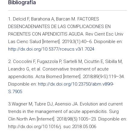
Bibliografía
1. Delcid F, Barahona A, Barcan M. FACTORES
DESENCADENANTES DE LAS COMPLICACIONES EN
PACIENTES CON APENDICITIS AGUDA. Rev Cient Esc Univ
Las Cienc Salud [Internet]. 2019;3(1):40–6. Disponible en:
http://dx.doi.org/10.5377/rceucs.v3i1.7024
2. Coccolini F, Fugazzola P, Sartelli M, Cicuttin E, Sibilla M,
Leandro G, et al. Conservative treatment of acute
appendicitis. Acta Biomed [Internet]. 2018;89(9-S):119–34.
Disponible en:
http://dx.doi.org/10.23750/abm.v89i9-
S.7905
3.Wagner M, Tubre DJ, Asensio JA. Evolution and current
trends in the management of acute appendicitis. Surg
Clin North Am [Internet]. 2018;98(5):1005–23. Disponible en:
http://dx.doi.org/10.1016/j. suc.2018.05.006