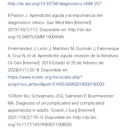
http://dx.doi.org/10.33734/diagnostico.v59i4.257
8.Pastor J. Apendicitis aguda y la importancia del
diagnóstico clínico. Gac Med Mex [Internet].
2019;155(1):112. Disponible en: http://dx.doi.
org/10.24875/GMM.19004946
9.Hernández J, León J, Martínez M, Guzmán J, Palomeque
A, Cruz N, et al. Apendicitis aguda: revisión de la literatura.
Cir Gen [Internet]. 2019 [citado el 25 de febrero de
2023];41(1):33–8. Disponible en:
https://www.scielo.org.mx/scielo.php?
script=sci_arttext&pid=S1405-00992019000100033
10.Bom WJ, Scheijmans JCG, Salminen P, Boermeester
MA. Diagnosis of uncomplicated and complicated
appendicitis in adults. Scand J Surg [Internet].
2021;110(2):170–9. Disponible en: http://dx.doi.
org/10.1177/14574969211008330