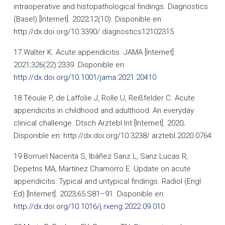
intraoperative and histopathological findings. Diagnostics
(Basel) [Internet]. 2022;12(10). Disponible en:
http://dx.doi.org/10.3390/ diagnostics12102315
17.Walter K. Acute appendicitis. JAMA [Internet].
2021;326(22):2339. Disponible en:
http://dx.doi.org/10.1001/jama.2021.20410
18.Téoule P, de Laffolie J, Rolle U, Reißfelder C. Acute
appendicitis in childhood and adulthood: An everyday
clinical challenge. Dtsch Arztebl Int [Internet]. 2020;
Disponible en: http://dx.doi.org/10.3238/ arztebl.2020.0764
19.Borruel Nacenta S, Ibáñez Sanz L, Sanz Lucas R,
Depetris MA, Martínez Chamorro E. Update on acute
appendicitis: Typical and untypical findings. Radiol (Engl
Ed) [Internet]. 2023;65:S81–91. Disponible en:
http://dx.doi.org/10.1016/j.rxeng.2022.09.010