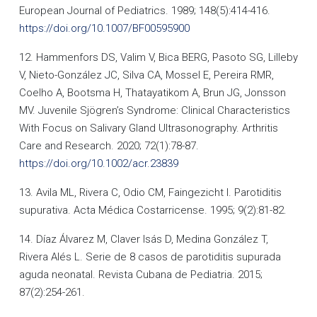
European Journal of Pediatrics. 1989; 148(5):414-416.
https://doi.org/10.1007/BF00595900
12. Hammenfors DS, Valim V, Bica BERG, Pasoto SG, Lilleby
V, Nieto-González JC, Silva CA, Mossel E, Pereira RMR,
Coelho A, Bootsma H, Thatayatikom A, Brun JG, Jonsson
MV. Juvenile Sjögren’s Syndrome: Clinical Characteristics
With Focus on Salivary Gland Ultrasonography. Arthritis
Care and Research. 2020; 72(1):78-87.
https://doi.org/10.1002/acr.23839
13. Avila ML, Rivera C, Odio CM, Faingezicht I. Parotiditis
supurativa. Acta Médica Costarricense. 1995; 9(2):81-82.
14. Díaz Álvarez M, Claver Isás D, Medina González T,
Rivera Alés L. Serie de 8 casos de parotiditis supurada
aguda neonatal. Revista Cubana de Pediatria. 2015;
87(2):254-261.