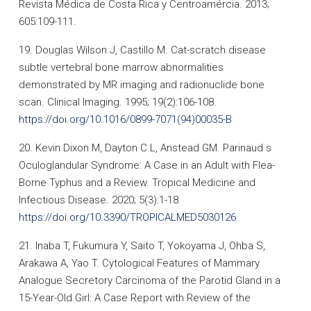
Revista Médica de Costa Rica y Centroamércia. 2013;
605:109-111.
19. Douglas Wilson J, Castillo M. Cat-scratch disease
subtle vertebral bone marrow abnormalities
demonstrated by MR imaging and radionuclide bone
scan. Clinical Imaging. 1995; 19(2):106-108.
https://doi.org/10.1016/0899-7071(94)00035-B
20. Kevin Dixon M, Dayton C L, Anstead GM. Parinaud s
Oculoglandular Syndrome: A Case in an Adult with Flea-
Borne Typhus and a Review. Tropical Medicine and
Infectious Disease. 2020; 5(3):1-18.
https://doi.org/10.3390/TROPICALMED5030126
21. Inaba T, Fukumura Y, Saito T, Yokoyama J, Ohba S,
Arakawa A, Yao T. Cytological Features of Mammary
Analogue Secretory Carcinoma of the Parotid Gland in a
15-Year-Old Girl: A Case Report with Review of the