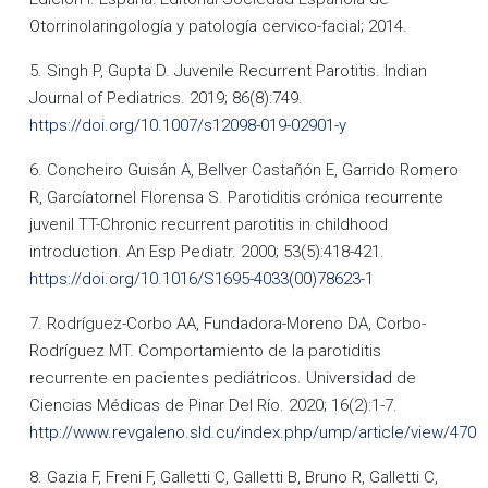
Otorrinolaringología y patología cervico-facial; 2014.
5. Singh P, Gupta D. Juvenile Recurrent Parotitis. Indian
Journal of Pediatrics. 2019; 86(8):749.
https://doi.org/10.1007/s12098-019-02901-y
6. Concheiro Guisán A, Bellver Castañón E, Garrido Romero
R, Garcíatornel Florensa S. Parotiditis crónica recurrente
juvenil TT-Chronic recurrent parotitis in childhood
introduction. An Esp Pediatr. 2000; 53(5):418-421.
https://doi.org/10.1016/S1695-4033(00)78623-1
7. Rodríguez-Corbo AA, Fundadora-Moreno DA, Corbo-
Rodríguez MT. Comportamiento de la parotiditis
recurrente en pacientes pediátricos. Universidad de
Ciencias Médicas de Pinar Del Río. 2020; 16(2):1-7.
http://www.revgaleno.sld.cu/index.php/ump/article/view/470
8. Gazia F, Freni F, Galletti C, Galletti B, Bruno R, Galletti C,