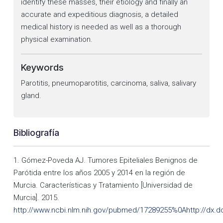
identify these masses, their etiology and finally an
accurate and expeditious diagnosis, a detailed
medical history is needed as well as a thorough
physical examination.
Keywords
Parotitis, pneumoparotitis, carcinoma, saliva, salivary
gland.
Bibliografía
1. Gómez-Poveda AJ. Tumores Epiteliales Benignos de
Parótida entre los años 2005 y 2014 en la región de
Murcia. Características y Tratamiento [Universidad de
Murcia]. 2015.
http://www.ncbi.nlm.nih.gov/pubmed/17289255%0Ahttp://dx.doi