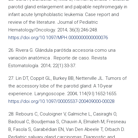
parotid gland enlargement and palpable nephromegaly in
infant acute lymphoblastic leukemia: Case report and
review of the literature. Journal of Pediatric
Hematology/Oncology. 2014; 36(3):246-248.
https://doi.org/10.1097/MPH.0000000000000076
26. Rivera G. Glándula parótida accesoria como una
variación anatómica . Reporte de caso. Revista
Estomatología. 2014; 22(1):33-37.
27. Lin DT, Coppit GL, Burkey BB, Netterville JL. Tumors of
the accessory lobe of the parotid gland: A 10-year
experience. Laryngoscope. 2004; 114(9 I):1652-1655.
https://doi.org/10.1097/00005537-200409000-00028
28. Rebours C, Couloigner V, Galmiche L, Casiraghi O,
Badoual C, Boudjemaa S, Chauvin A, Elmaleh M, Fresneau
B, Fasola S, Garabédian EN, Van Den Abeele T, Orbach D.
Pediatric salivary gland carcinomas: Diagnostic and