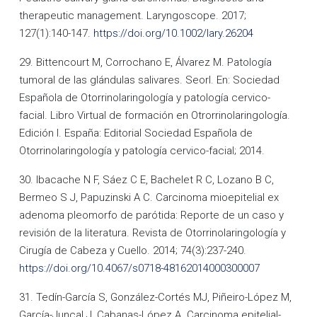
therapeutic management. Laryngoscope. 2017;
127(1):140-147.
https://doi.org/10.1002/lary.26204
29. Bittencourt M, Corrochano E, Álvarez M. Patología
tumoral de las glándulas salivares. Seorl. En: Sociedad
Española de Otorrinolaringología y patología cervico-
facial. Libro Virtual de formación en Otrorrinolaringología.
Edición I. España: Editorial Sociedad Española de
Otorrinolaringología y patología cervico-facial; 2014.
30. Ibacache N F, Sáez C E, Bachelet R C, Lozano B C,
Bermeo S J, Papuzinski A C. Carcinoma mioepitelial ex
adenoma pleomorfo de parótida: Reporte de un caso y
revisión de la literatura. Revista de Otorrinolaringología y
Cirugía de Cabeza y Cuello. 2014; 74(3):237-240.
https://doi.org/10.4067/s0718-48162014000300007
31. Tedín-García S, González-Cortés MJ, Piñeiro-López M,
García-Juncal J, Cabanas-López A. Carcinoma epitelial-