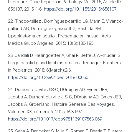
Literature. Case Reports in Pathology. Vol.2015, Article ID
656107, 2015; 1-6.
https://doi.org/10.1155/2015/656107
22. Tinoco-téllez , Domínguez-carrillo LG, Marín E, Vivanco-
galland AG, Domínguez-gasca IILG, Sashida PM.
Lipoblastoma en adulto : Presentación inusual. Acta
Médica Grupo Ángeles. 2015; 13(3):180-183.
23. Jandali D, Heilingoetter A, Ghai R, Jeffe J, Al-Khudari S.
Large parotid gland lipoblastoma in a teenager. Frontiers
in Pediatrics. 2018; 6(March):2-6.
https://doi.org/10.3389/fped.2018.00050
24. Dumont dUrville J-S-C, DOrbigny AD, Eyries JBB,
Jacobs A, Dumont dUrville J-S-C, DOrbigny AD, Eyries JBB,
Jacobs A. Groenland. Histoire Générale Des Voyages.
Volumen XX, número 6. 2015; 593-597.
https://doi.org/10.1017/cbo9781139107563.069
25. Saha A, Dandekar S, Milla S, Roman E, Bhatla T. Bilateral