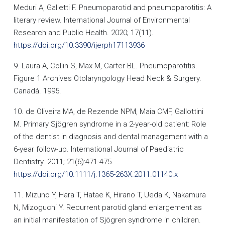
Meduri A, Galletti F. Pneumoparotid and pneumoparotitis: A
literary review. International Journal of Environmental
Research and Public Health. 2020; 17(11).
https://doi.org/10.3390/ijerph17113936
9. Laura A, Collin S, Max M, Carter BL. Pneumoparotitis.
Figure 1 Archives Otolaryngology Head Neck & Surgery.
Canadá. 1995.
10. de Oliveira MA, de Rezende NPM, Maia CMF, Gallottini
M. Primary Sjögren syndrome in a 2-year-old patient: Role
of the dentist in diagnosis and dental management with a
6-year follow-up. International Journal of Paediatric
Dentistry. 2011; 21(6):471-475.
https://doi.org/10.1111/j.1365-263X.2011.01140.x
11. Mizuno Y, Hara T, Hatae K, Hirano T, Ueda K, Nakamura
N, Mizoguchi Y. Recurrent parotid gland enlargement as
an initial manifestation of Sjögren syndrome in children.