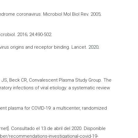
drome coronavirus. Microbiol Mol Biol Rev. 2005;
crobiol. 2016; 24:490-502.
virus origins and receptor binding. Lancet. 2020;
am JS, Beck CR, Convalescent Plasma Study Group. The
ry infections of viral etiology: a systematic review
cent plasma for COVID-19: a multicenter, randomized
et]. Consultado el 13 de abril del 2020. Disponible
cber/recommendations-investigational-covid-19-