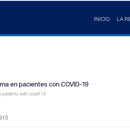
INICIO
LA R
asma en pacientes con COVID-19
 patients with covid-19
7915