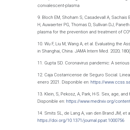
convalescent-plasma
9. Bloch EM, Shoham S, Casadevall A, Sachais B
H, Auwaerter PG, Thomas D, Sullivan DJ, Paneth 
plasma for the prevention and treatment of COVI
10. Wu F, Liu M, Wang A, et al. Evaluating the 
in Shanghai, China. JAMA Intern Med. 2020; 180
11. Gupta SD. Coronavirus pandemic: A serious t
12. Caja Costarricense de Seguro Social. Line
enero 2021. Disponible en:
https://www.ccss.s
13. Klein, S, Pekosz, A, Park, H-S. Sex, age, a
Disponible en:
https://www.medrxiv.org/content
14. Smits SL, de Lang A, van den Brand JM, et
https://doi.org/10.1371/journal.ppat.1000756