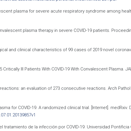
alescent plasma for severe acute respiratory syndrome among health
of convalescent plasma therapy in severe COVID-19 patients. Procee
gical and clinical characteristics of 99 cases of 2019 novel coronav
 5 Critically Ill Patients With COVID-19 With Convalescent Plasma. J
reactions: an evaluation of 273 consecutive reactions. Arch Pathol
asma for COVID-19. A randomized clinical trial. [Internet]. medRxiv. 
.07.01.20139857v1
 tratamiento de la infección por COVID-19. Universidad Pontificia C