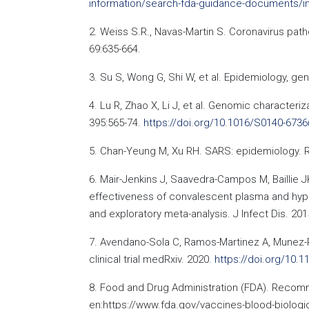
information/search-fda-guidance-documents/in
2. Weiss S.R., Navas-Martin S. Coronavirus pa
69:635-664.
3. Su S, Wong G, Shi W, et al. Epidemiology, g
4. Lu R, Zhao X, Li J, et al. Genomic characteri
395:565-74.
https://doi.org/10.1016/S0140-6736
5. Chan-Yeung M, Xu RH. SARS: epidemiology. Re
6. Mair-Jenkins J, Saavedra-Campos M, Baillie
effectiveness of convalescent plasma and hyper
and exploratory meta-analysis. J Infect Dis. 201
7. Avendano-Sola C, Ramos-Martinez A, Munez-Ru
clinical trial medRxiv. 2020.
https://doi.org/10.
8. Food and Drug Administration (FDA). Recomme
en:https://www.fda.gov/vaccines-blood-biologi