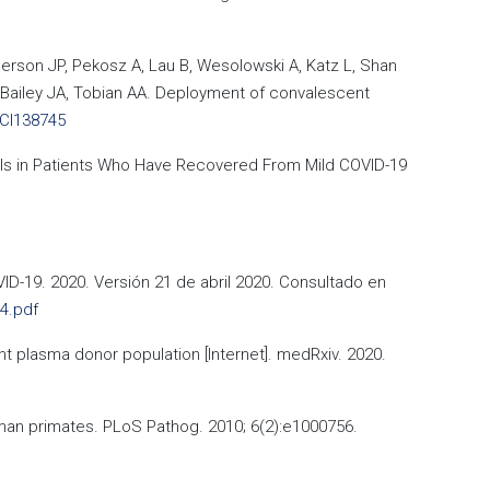
erson JP, Pekosz A, Lau B, Wesolowski A, Katz L, Shan
A, Bailey JA, Tobian AA. Deployment of convalescent
JCI138745
Levels in Patients Who Have Recovered From Mild COVID-19
D-19. 2020. Versión 21 de abril 2020. Consultado en
4.pdf
nt plasma donor population [Internet]. medRxiv. 2020.
man primates. PLoS Pathog. 2010; 6(2):e1000756.