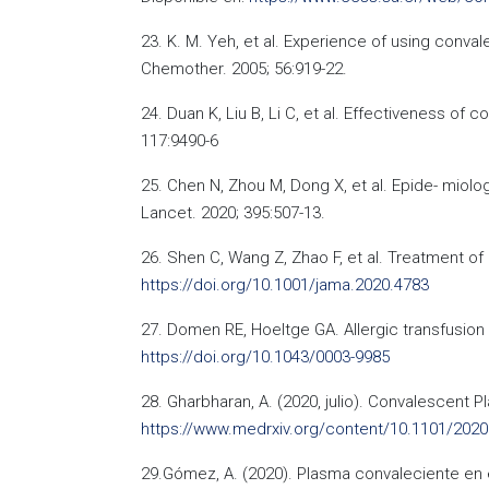
23. K. M. Yeh, et al. Experience of using conv
Chemother. 2005; 56:919-22.
24. Duan K, Liu B, Li C, et al. Effectiveness 
117:9490-6
25. Chen N, Zhou M, Dong X, et al. Epide- miolo
Lancet. 2020; 395:507-13.
26. Shen C, Wang Z, Zhao F, et al. Treatment of
https://doi.org/10.1001/jama.2020.4783
27. Domen RE, Hoeltge GA. Allergic transfusion 
https://doi.org/10.1043/0003-9985
28. Gharbharan, A. (2020, julio). Convalescent Pl
https://www.medrxiv.org/content/10.1101/2020
29.Gómez, A. (2020). Plasma convaleciente en el