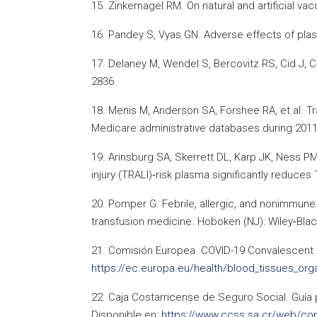
15. Zinkernagel RM. On natural and artificial v
16. Pandey S, Vyas GN. Adverse effects of plas
17. Delaney M, Wendel S, Bercovitz RS, Cid J, C
2836.
18. Menis M, Anderson SA, Forshee RA, et al. T
Medicare administrative databases during 2011.
19. Arinsburg SA, Skerrett DL, Karp JK, Ness P
injury (TRALI)‐risk plasma significantly reduces
20. Pomper G. Febrile, allergic, and nonimmune t
transfusion medicine. Hoboken (NJ): Wiley‐Black
21. Comisión Europea. COVID-19 Convalescent 
https://ec.europa.eu/health/blood_tissues_org
22. Caja Costarricense de Seguro Social. Guía 
Disponible en:
https://www.ccss.sa.cr/web/cor