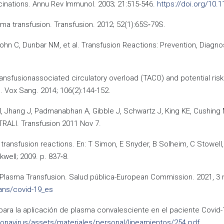
accinations. Annu Rev Immunol. 2003; 21:515-546.
https://doi.org/10
ma transfusion. Transfusion. 2012; 52(1):65S‐79S.
ohn C, Dunbar NM, et al. Transfusion Reactions: Prevention, Diagno
ransfusionassociated circulatory overload (TACO) and potential ris
 Vox Sang. 2014; 106(2):144-152.
M, Jhang J, Padmanabhan A, Gibble J, Schwartz J, King KE, Cushing
 TRALI. Transfusion 2011 Nov 7.
ransfusion reactions. En: T Simon, E Snyder, B Solheim, C Stowell, 
well; 2009. p. 837‐8.
Plasma Transfusion. Salud pública-European Commission. 2021, 3 m
ans/covid-19_es
para la aplicación de plasma convalesciente en el paciente Covid-1
onavirus/assets/materiales/personal/lineamientos/254.pdf