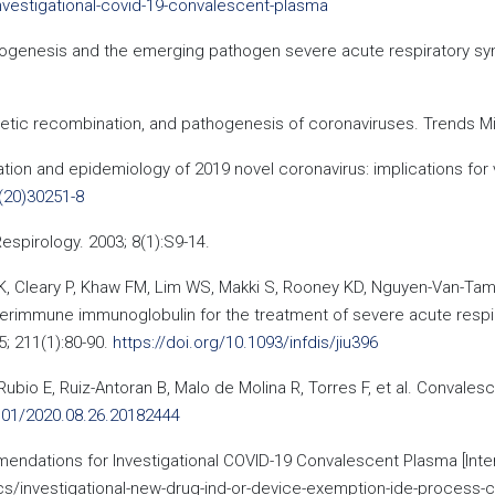
vestigational-covid-19-convalescent-plasma
thogenesis and the emerging pathogen severe acute respiratory syn
enetic recombination, and pathogenesis of coronaviruses. Trends Mi
zation and epidemiology of 2019 novel coronavirus: implications for 
(20)30251-8
spirology. 2003; 8(1):S9-14.
 JK, Cleary P, Khaw FM, Lim WS, Makki S, Rooney KD, Nguyen-Van-T
immune immunoglobulin for the treatment of severe acute respirato
5; 211(1):80-90.
https://doi.org/10.1093/infdis/jiu396
bio E, Ruiz-Antoran B, Malo de Molina R, Torres F, et al. Convales
1101/2020.08.26.20182444
ndations for Investigational COVID-19 Convalescent Plasma [Intern
cs/investigational-new-drug-ind-or-device-exemption-ide-process-