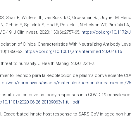
S, Shaz B, Winters JL, van Buskirk C, Grossman BJ, Joyner M, Hend
N, Gehrie E, Spitalnik S, Hod E, Pollack L, Nicholson WT, Pirofski L
D-19. J Clin Invest. 2020; 130(6):2757-65.
https://doi.org/10.1172/
Association of Clinical Characteristics With Neutralizing Antibody 
(10):1356-62.
https://doi.org/10.1001/jamainternmed.2020.4616
hreat to humanity. J Health Manag. 2020; 22:1-2.
amiento Técnico para la Recolección de plasma convaleciente COVI
a.cr/web/coronavirus/assets/materiales/personal/lineamientos/25
nd hospitalization drive antibody responses in a COVID-19 convalesce
/10.1101/2020.06.26.20139063v1.full.pdf
 al. Exacerbated innate host response to SARS-CoV in aged non-hu