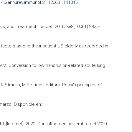
.1146/annurev.immunol.21.120601.141045
sis, and Treatment. Lancet. 2016; 388(10061):2825-
k factors among the inpatient US elderly as recorded in
 MM. Conversion to low transfusion‐related acute lung
R Strauss, M Petrides, editors. Rossi's principles of
arzo. Disponible en:
9. [Internet]. 2020. Consultado en noviembre del 2020.